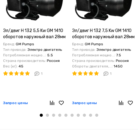
Эл/двиг H 132 5,5 Kw GM 1410
Эл/двиг H 132 7,5 Kw GM 1410
оборотов наружный вал 28мм
оборотов наружный вал 28мм
- крепление 130 мм
- крепление 130 мм
Бренд:
GM Pumps
Бренд:
GM Pumps
Тип привода:
Электро двигатель
Тип привода:
Электро двигатель
Потребляемая мощно...:
5.5
Потребляемая мощно...:
7.5
Страна производитель:
Россия
Страна производитель:
Россия
Вес (кг):
45
Обороты двигателя,...:
1450
1
1
Запрос цены
Запрос цены