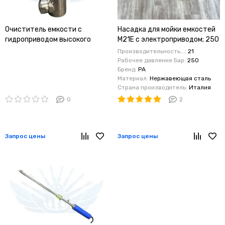
Очиститель емкости с
Насадка для мойки емкостей
гидроприводом высокого
M21E с электроприводом; 250
давления MP200-2-1.0-360°
Бар ;10-21 л/мин; 550мм;
Производительность...:
21
производительностью до 120
360град.; 12В. вход 22*1,5ш.
Рабочее давление Бар:
250
литров
25.4300.00
Бренд:
PA
Материал:
Нержавеющая сталь
Страна производитель:
Италия
0
2
Запрос цены
Запрос цены