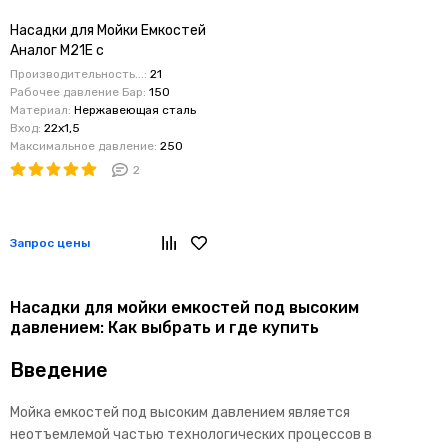
Насадки для Мойки Емкостей
Аналог M21E с
Электроприводом
Производительность...:
21
Рабочее давление Бар:
150
Материал:
Нержавеющая сталь
Вход:
22х1,5
Максимальное давление:
250
2
Запрос цены
Насадки для мойки емкостей под высоким
давлением: Как выбрать и где купить
Введение
Мойка емкостей под высоким давлением является
неотъемлемой частью технологических процессов в