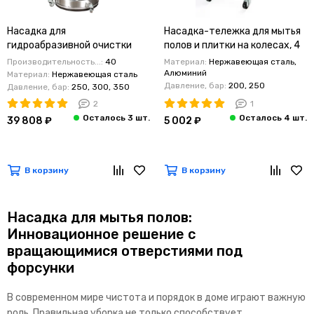
Насадка для
Насадка-тележка для мытья
гидроабразивной очистки
полов и плитки на колесах, 4
пола и брусчатки 530 мм (до
форсунки
Производительность...:
40
Материал:
Нержавеющая сталь,
280 бар, до 30 л/мин)
Алюминий
Материал:
Нержавеющая сталь
Давление, бар:
200, 250
Давление, бар:
250, 300, 350
2
1
39 808 ₽
5 002 ₽
В корзину
В корзину
Насадка для мытья полов:
Инновационное решение с
вращающимися отверстиями под
форсунки
В современном мире чистота и порядок в доме играют важную
роль. Правильная уборка не только способствует