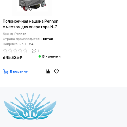
Поломоечная машина Pennon
с местом для оператора N-7
(24V) Без АКБ и ЗУ
Бренд:
Pennon
Страна производитель:
Китай
Напряжение, В:
24
1
645 325 ₽
В корзину