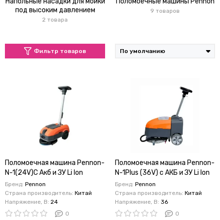
Напольные насадки для мойки
Поломоечные машины Pennon
под высоким давлением
9 товаров
2 товара
Фильтр товаров
Поломоечная машина Pennon-
Поломоечная машина Pennon-
N-1(24V)С Акб и ЗУ Li Ion
N-1Plus (36V) с АКБ и ЗУ Li Ion
Бренд:
Pennon
Бренд:
Pennon
Страна производитель:
Китай
Страна производитель:
Китай
Напряжение, В:
24
Напряжение, В:
36
0
0