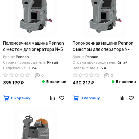
Поломоечная машина Pennon
Поломоечная машина Pennon
с местом для оператора N-5
с местом для оператора N-
(24V) Без АКБ и ЗУ
5Plus (24V) Без АКБ з ЗУ
Бренд:
Pennon
Бренд:
Pennon
Страна производитель:
Китай
Страна производитель:
Китай
Напряжение, В:
24
Напряжение, В:
24
0
0
395 199 ₽
430 217 ₽
В корзину
В корзину