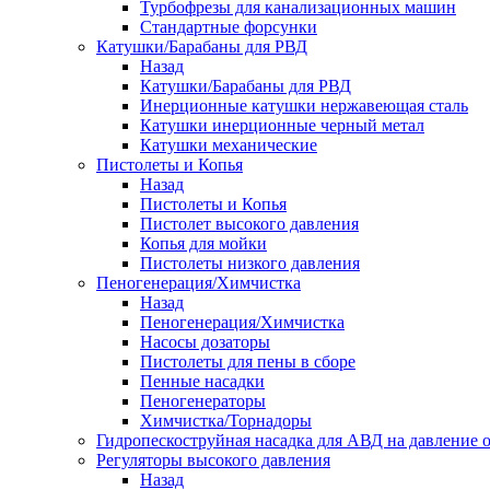
Турбофрезы для канализационных машин
Стандартные форсунки
Катушки/Барабаны для РВД
Назад
Катушки/Барабаны для РВД
Инерционные катушки нержавеющая сталь
Катушки инерционные черный метал
Катушки механические
Пистолеты и Копья
Назад
Пистолеты и Копья
Пистолет высокого давления
Копья для мойки
Пистолеты низкого давления
Пеногенерация/Химчистка
Назад
Пеногенерация/Химчистка
Насосы дозаторы
Пистолеты для пены в сборе
Пенные насадки
Пеногенераторы
Химчистка/Торнадоры
Гидропескоструйная насадка для АВД на давление о
Регуляторы высокого давления
Назад