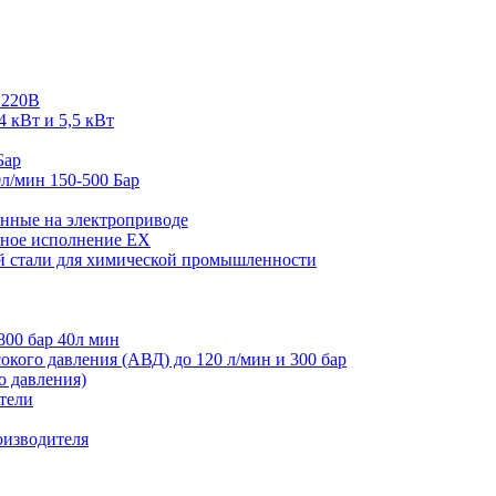
 220В
4 кВт и 5,5 кВт
Бар
л/мин 150-500 Бар
нные на электроприводе
ное исполнение EX
й стали для химической промышленности
800 бар 40л мин
кого давления (АВД) до 120 л/мин и 300 бар
 давления)
тели
оизводителя