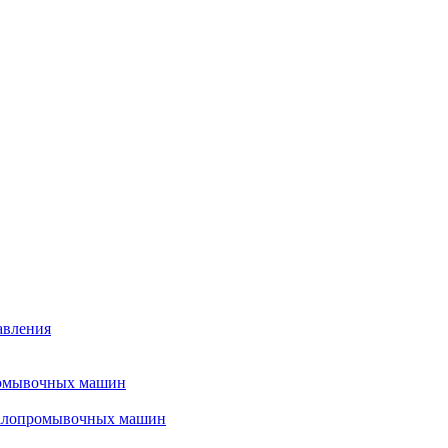
авления
ромывочных машин
налопромывочных машин