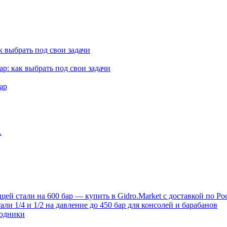
к выбрать под свои задачи
ар: как выбрать под свои задачи
ар
A
й стали на 600 бар — купить в Gidro.Market с доставкой по Ро
и 1/4 и 1/2 на давление до 450 бар для консолей и барабанов
ходники