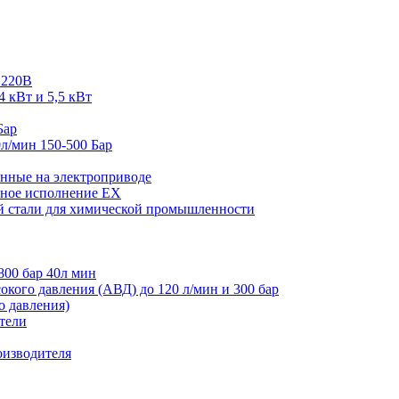
 220В
4 кВт и 5,5 кВт
Бар
л/мин 150-500 Бар
нные на электроприводе
ное исполнение EX
й стали для химической промышленности
800 бар 40л мин
кого давления (АВД) до 120 л/мин и 300 бар
 давления)
тели
оизводителя