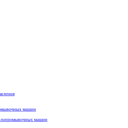
авления
ромывочных машин
налопромывочных машин