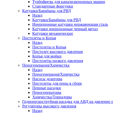
Турбофрезы для канализационных машин
Стандартные форсунки
Катушки/Барабаны для РВД
Назад
Катушки/Барабаны для РВД
Инерционные катушки нержавеющая сталь
Катушки инерционные черный метал
Катушки механические
Пистолеты и Копья
Назад
Пистолеты и Копья
Пистолет высокого давления
Копья для мойки
Пистолеты низкого давления
Пеногенерация/Химчистка
Назад
Пеногенерация/Химчистка
Насосы дозаторы
Пистолеты для пены в сборе
Пенные насадки
Пеногенераторы
Химчистка/Торнадоры
Гидропескоструйная насадка для АВД на давление о
Регуляторы высокого давления
Назад