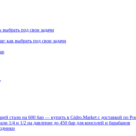
к выбрать под свои задачи
ар: как выбрать под свои задачи
ар
A
й стали на 600 бар — купить в Gidro.Market с доставкой по Ро
и 1/4 и 1/2 на давление до 450 бар для консолей и барабанов
ходники