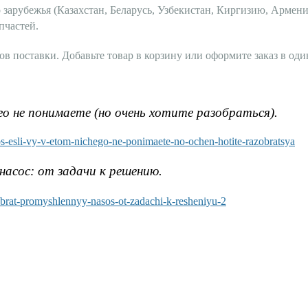
 зарубежья (Казахстан, Беларусь, Узбекистан, Киргизию, Армени
пчастей.
в поставки. Добавьте товар в корзину или оформите заказ в оди
го не понимаете (но очень хотите разобраться).
os-esli-vy-v-etom-nichego-ne-ponimaete-no-ochen-hotite-razobratsya
асос: от задачи к решению.
ybrat-promyshlennyy-nasos-ot-zadachi-k-resheniyu-2