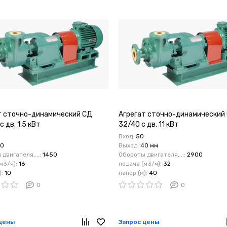
т сточно-динамический СД
Агрегат сточно-динамический
с дв. 1,5 кВт
32/40 с дв. 11 кВт
Вход:
50
0
Выход:
40 мм
двигателя,...:
1450
Обороты двигателя,...:
2900
м3/ч):
16
подача (м3/ч):
32
):
10
напор (м):
40
0
0
цены
Запрос цены