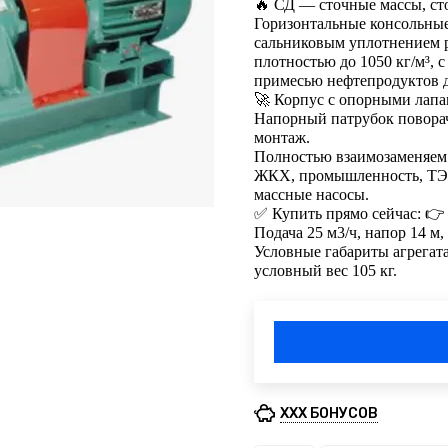
🔥 СД — сточные массы, ст
Горизонтальные консольные
сальниковым уплотнением р
плотностью до 1050 кг/м³, с
примесью нефтепродуктов д
🚀 Корпус с опорными лапа
Напорный патрубок поворач
монтаж.
Полностью взаимозаменяем 
ЖКХ, промышленность, ТЭС,
массные насосы.
✅ Купить прямо сейчас: 👉 
Подача 25 м3/ч, напор 14 м,
Условные габариты агрегат
условный вес 105 кг.
XXX БОНУСОВ