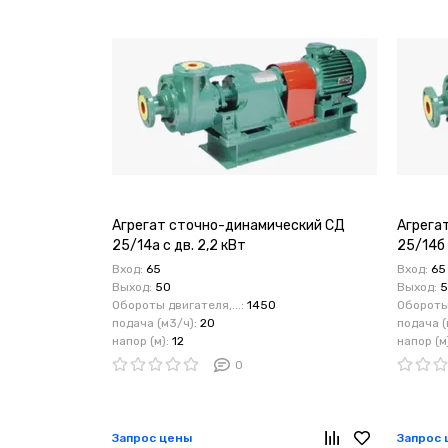
Агрегат сточно-динамический СД
Агрега
25/14а с дв. 2,2 кВт
25/14б 
Вход:
65
Вход:
65
Выход:
50
Выход:
5
Обороты двигателя,...:
1450
Обороты 
подача (м3/ч):
20
подача (
напор (м):
12
напор (м
0
Запрос цены
Запрос 