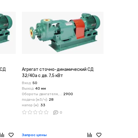
 СД
Агрегат сточно-динамический СД
Агрегат сто
32/40а с дв. 7,5 кВт
32/40б с дв. 
Вход:
50
Вход:
50
Выход:
40 мм
Выход:
40 мм
Обороты двигателя,...:
2900
Обороты двигате
подача (м3/ч):
28
подача (м3/ч):
напор (м):
33
напор (м):
27
0
Запрос цены
Запрос цены