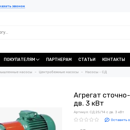
казать звонок
ПОКУПАТЕЛЯМ
ПАРТНЕРАМ
СТАТЬИ
КОНТАКТЫ
мышленные насосы
Центробежные насосы
Насосы - СД
Агрегат сточно
дв. 3 кВт
Артикул:
СД 25/14 с дв. 3 кВт
Оставить 