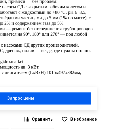
оки, примеси — без проблем!
 насосы СД с закрытым рабочим колесом и
аботают с жидкостями до +80 °C, pH 6–8,5,
 твёрдыми частицами до 5 мм (1% по массе), с
о 2% и содержанием газа до 5%.
ми — ремонт без отсоединения трубопроводов.
ивается на 90°, 180° или 270° — под любой
с насосами СД других производителей.
 дренаж, полив — везде, где нужны сточно-
gidro.market
 мощность дв. 3 кВт.
а с двигателем (LхBхH) 1015х497х382мм,
Запрос цены