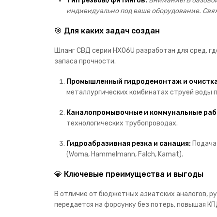
Тип резьбы/фитингов:
Внимание! В базово
индивидуально под ваше оборудование. Свя
🎯 Для каких задач создан
Шланг СВД серии HX06U разработан для сред, г
запаса прочности.
Промышленный гидродемонтаж и очистка
металлургических комбинатах струей воды п
Каналопромывочные и коммунальные раб
технологических трубопроводах.
Гидроабразивная резка и санация:
Подача 
(Woma, Hammelmann, Falch, Kamat).
💎 Ключевые преимущества и выгоды
В отличие от бюджетных азиатских аналогов, р
передается на форсунку без потерь, повышая КП