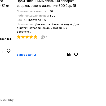
го
Промышленный мобильный аппарат
Шести плунж
(31 л/
сверхвысокого давления: 800 бар, 18
давления Bert
л/мин, 30 кВт с помпой охлаждения
80бар) 39,2 
Производительность...:
18
Производительн
Рабочее давление Бар:
800
Рабочее давлен
Бренд:
Rindevand (RV)
Бренд:
Bertolini
Назначение:
Для мытья обычной водой, Для
Максимальная п
очистки металлических и бетонных
Материал поршне
сооруже...
2
725 183 ₽
В корзину
Запрос цены
ь заявку.