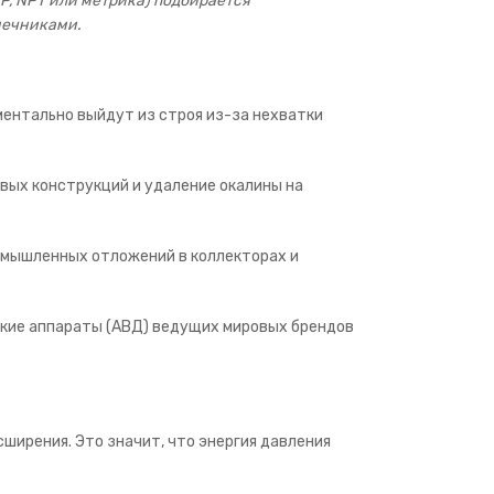
P, NPT или метрика) подбирается
нечниками.
ментально выйдут из строя из-за нехватки
вых конструкций и удаление окалины на
омышленных отложений в коллекторах и
ские аппараты (АВД) ведущих мировых брендов
ирения. Это значит, что энергия давления