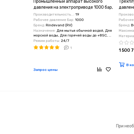
Промышленный аппарат высокого
Трехпл
давления на электроприводе 1000 бар,
давлени
19 л/мин, бак 200 л
1000бар
Производительность...:
19
Производ
Рабочее давление Бар:
1000
Рабочее
Бренд:
Rindevand (RV)
Бренд:
B
Назначение:
Для мытья обычной водой, Для
Максимал
морской воды, Для горячей воды до +85C, ...
Материал
Режим работы:
24/7
1
1 500 
В к
Запрос цены
При необ