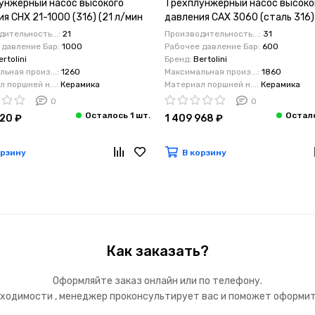
унжерный насос высокого
Трехплунжерный насос высоко
я CHX 21-1000 (316) (21 л/мин
давления CAX 3060 (сталь 316) 
) 41 кВт
мин 600бар) 36.4 кВт
ительность...:
21
Производительность...:
31
 давление Бар:
1000
Рабочее давление Бар:
600
ertolini
Бренд:
Bertolini
ьная произ...:
1260
Максимальная произ...:
1860
 поршней н...:
Керамика
Материал поршней н...:
Керамика
0
0
720 ₽
1 409 968 ₽
орзину
В корзину
Как заказать?
Оформляйте заказ онлайн или по телефону.
ходимости , менеджер проконсультирует вас и поможет оформит