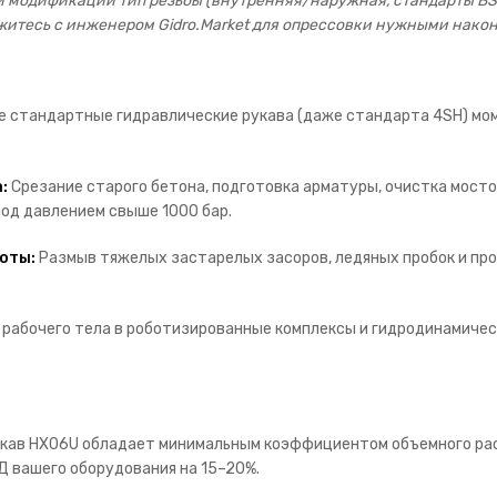
й модификации тип резьбы (внутренняя/наружная, стандарты BS
житесь с инженером Gidro.Market для опрессовки нужными нако
де стандартные гидравлические рукава (даже стандарта 4SH) мо
:
Срезание старого бетона, подготовка арматуры, очистка мосто
од давлением свыше 1000 бар.
оты:
Размыв тяжелых застарелых засоров, ледяных пробок и пр
рабочего тела в роботизированные комплексы и гидродинамиче
укав HX06U обладает минимальным коэффициентом объемного расш
Д вашего оборудования на 15–20%.