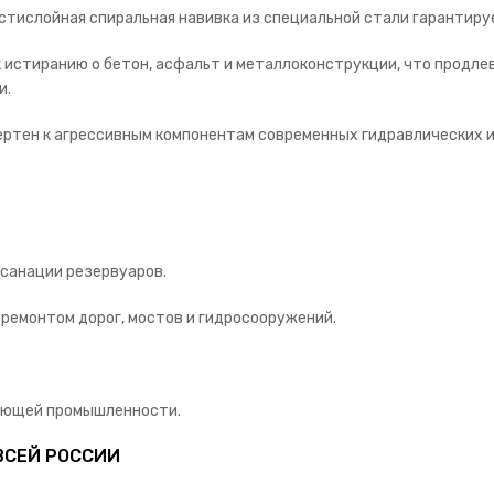
тислойная спиральная навивка из специальной стали гарантируе
 истиранию о бетон, асфальт и металлоконструкции, что продлев
и.
ертен к агрессивным компонентам современных гидравлических 
санации резервуаров.
ремонтом дорог, мостов и гидросооружений.
вающей промышленности.
о ВСЕЙ РОССИИ