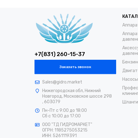
КАТАЛ
Аппара
Аппара
давлен
Аксесс
+7(831) 260-15-37
давлен
Бензин
Заказать звонок
Двигат
Насосы
Sales@gidro.market
Профес
Нижегородская обл, Нижний
клинин
Новгород, Московское шоссе 298
, 603079
Шланги
Пн-Пт
с 9:00 до 18:00
Сб
с 10:00 до 17:00
ООО "ТД ГИДРОМАРКЕТ"
ОГРН: 1185275053215
ИНН: 5261119391