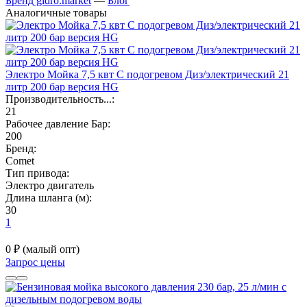
Бренд gidro.market
—
Блог
Аналогичные товары
Электро Мойка 7,5 квт С подогревом Диз/электрический 21
литр 200 бар версия HG
Производительность...:
21
Рабочее давление Бар:
200
Бренд:
Comet
Тип привода:
Электро двигатель
Длина шланга (м):
30
1
0 ₽
(малый опт)
Запрос цены