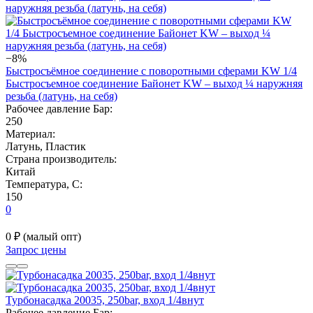
−8%
Быстросъёмное соединение с поворотными сферами KW 1/4
Быстросъемное соединение Байонет KW – выход ¼ наружняя
резьба (латунь, на себя)
Рабочее давление Бар:
250
Материал:
Латунь, Пластик
Страна производитель:
Китай
Температура, C:
150
0
0 ₽
(малый опт)
Запрос цены
Турбонасадка 20035, 250bar, вход 1/4внут
Рабочее давление Бар: