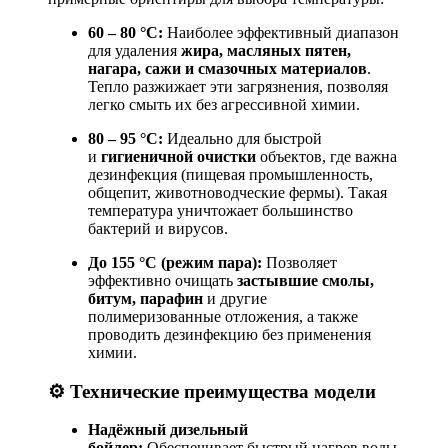
60 – 80 °C:
Наиболее эффективный диапазон
для удаления
жира, масляных пятен,
нагара, сажи и смазочных материалов
.
Тепло разжижает эти загрязнения, позволяя
легко смыть их без агрессивной химии
.
80 – 95 °C:
Идеально для быстрой
и
гигиеничной очистки
объектов, где важна
дезинфекция (пищевая промышленность,
общепит, животноводческие фермы). Такая
температура уничтожает большинство
бактерий и вирусов
.
До 155 °C (режим пара):
Позволяет
эффективно очищать
застывшие смолы,
битум, парафин
и другие
полимеризованные отложения, а также
проводить дезинфекцию без применения
химии
.
⚙️ Технические преимущества модели
Надёжный дизельный
бойлер:
Обеспечивает быстрый нагрев воды