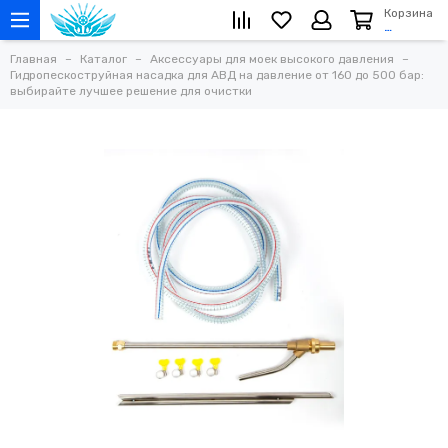
Корзина
…
Главная
Каталог
Аксессуары для моек высокого давления
Гидропескоструйная насадка для АВД на давление от 160 до 500 бар:
выбирайте лучшее решение для очистки