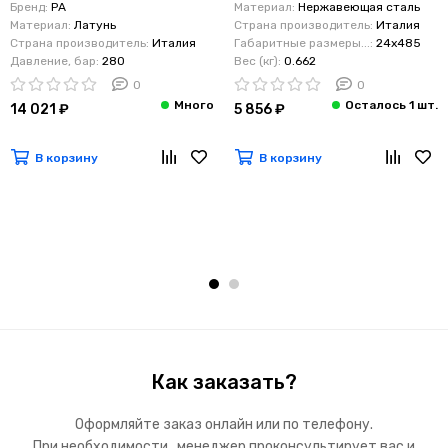
Бренд:
PA
Материал:
Нержавеющая сталь
Материал:
Латунь
Страна производитель:
Италия
Страна производитель:
Италия
Габаритные размеры...:
24x485
Давление, бар:
280
Вес (кг):
0.662
0
0
14 021 ₽
5 856 ₽
В корзину
В корзину
Как заказать?
Оформляйте заказ онлайн или по телефону.
При необходимости , менеджер проконсультирует вас и