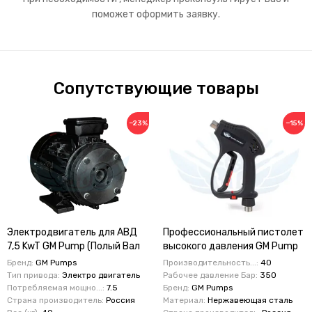
поможет оформить заявку.
Сопутствующие товары
−23%
−15%
Электродвигатель для АВД
Профессиональный пистолет
7,5 KwT GM Pump (Полый Вал
высокого давления GM Pump
24 мм )
350 бар 40 л/мин поворотное
Бренд:
GM Pumps
Производительность...:
40
соединение
Тип привода:
Электро двигатель
Рабочее давление Бар:
350
Потребляемая мощно...:
7.5
Бренд:
GM Pumps
Страна производитель:
Россия
Материал:
Нержавеющая сталь