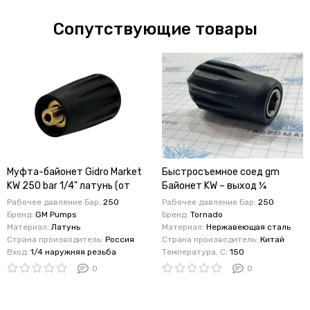
Сопутствующие товары
Муфта-байонет Gidro Market
Быстросъемное соед gm
KW 250 bar 1/4" латунь (от
Байонет KW – выход ¼
себя )
наружняя резьба (нерж.сталь,
Рабочее давление Бар:
250
Рабочее давление Бар:
250
на себя)
Бренд:
GM Pumps
Бренд:
Tornado
Материал:
Латунь
Материал:
Нержавеющая сталь
Страна производитель:
Россия
Страна производитель:
Китай
Вход:
1/4 наружняя резьба
Температура, C:
150
0
0