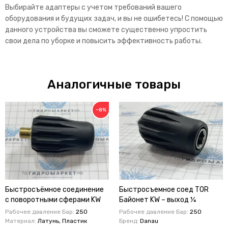
Выбирайте адаптеры с учетом требований вашего
оборудования и будущих задач, и вы не ошибетесь! С помощью
данного устройства вы сможете существенно упростить
свои дела по уборке и повысить эффективность работы.
Аналогичные товары
−8%
Быстросъёмное соединение
Быстросъемное соед TOR
с поворотными сферами KW
Байонет KW – выход ¼
1/4 Быстросъемное
наружняя резьба (нерж.сталь,
Рабочее давление Бар:
250
Рабочее давление Бар:
250
соединение Байонет KW –
на себя)
Материал:
Латунь, Пластик
Бренд:
Danau