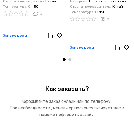
выход ¼ наружняя резьба
Страна производитель:
Китай
Материал:
Нержавеющая сталь
Температура, C:
150
Страна производитель:
Китай
(латунь, на себя)
Температура, C:
150
0
0
Запрос цены
Запрос цены
Как заказать?
Оформляйте заказ онлайн или по телефону.
При необходимости , менеджер проконсультирует вас и
поможет оформить заявку.