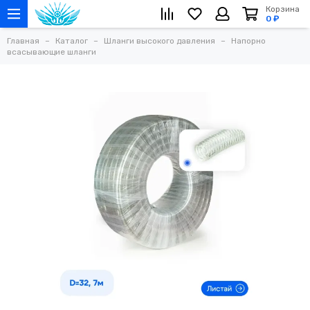
Корзина
0 ₽
Главная
Каталог
Шланги высокого давления
Напорно
всасывающие шланги