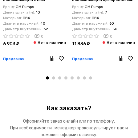
армированный стальной
стальной спиралью
Бренд:
GM Pumps
Бренд:
GM Pumps
спиралью 10 метров -1/4"
Внутреннее сечение 50мм
Длина шланга (м):
10
Длина шланга (м):
7
32*40мм
Длина 7 метров Внешний
Материал:
ПВХ
Материал:
ПВХ
Диаметр наружный:
40
Диаметр наружный:
60
деаметр 2" 50*60мм
Диаметр внутренний:
32
Диаметр внутренний:
50
0
0
6 903 ₽
11 836 ₽
Предзаказ
Предзаказ
Как заказать?
Оформляйте заказ онлайн или по телефону.
При необходимости , менеджер проконсультирует вас и
поможет оформить заявку.