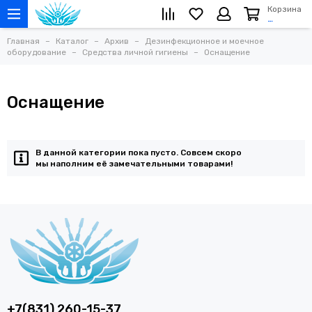
Корзина
…
Главная
Каталог
Архив
Дезинфекционное и моечное
оборудование
Средства личной гигиены
Оснащение
Оснащение
В данной категории пока пусто. Совсем скоро
мы наполним её замечательными товарами!
+7(831) 260-15-37