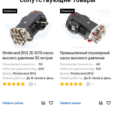
Новинка
Новинка
Rindevand (RV) JD 3015 насос
Промышленный плунжерный
высокго давления 30 литров
насос высокого давления
200 бар
Rindevand (RV) JD 4015 : 40 л/
Производительность...:
30
Производительность...:
40
мин, 150 бар, 1450 об/мин
Рабочее давление Бар:
200
Рабочее давление Бар:
150
Бренд:
Rindevand (RV)
Бренд:
Rindevand (RV)
Режим работы:
До 8 часов в день.
Режим работы:
До 8 часов в день.
2
1
Запрос цены
Запрос цены