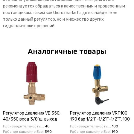
рекомендуется обращаться к качественным и проверенным
поставщикам, таким как Gidro.market, где вы найдете не
только данный регулятор, но и множество других
гидравлических решений.
Аналогичные товары
Регулятор давления VB 350;
Регулятор давления VRT100
40/350 вход 3/8"ш, выход
190 бар 1/2"F-1/2"F-1/2"F, 100
3/8"г. 40 л/мин
л/мин, м/выкл.
Производительность...:
40
Производительность...:
100
Рабочее давление Бар:
390
Рабочее давление Бар:
190