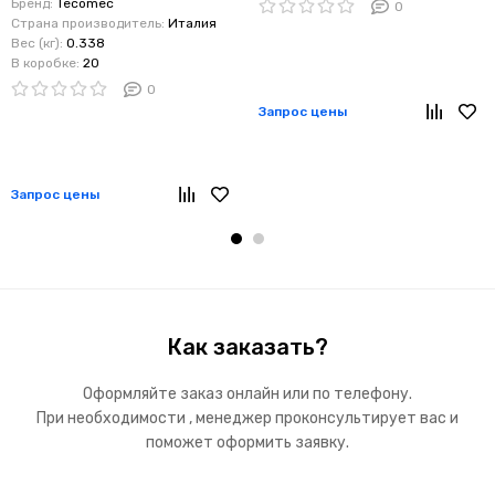
Бренд:
Tecomec
0
Y=62-75 G 1\2 - G 3\8)
Страна производитель:
Италия
Вес (кг):
0.338
В коробке:
20
0
Запрос цены
Запрос цены
Как заказать?
Оформляйте заказ онлайн или по телефону.
При необходимости , менеджер проконсультирует вас и
поможет оформить заявку.