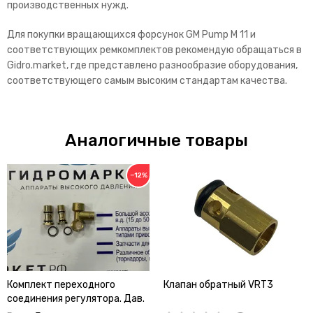
производственных нужд.
Для покупки вращающихся форсунок GM Pump M 11 и
соответствующих ремкомплектов рекомендую обращаться в
Gidro.market, где представлено разнообразие оборудования,
соответствующего самым высоким стандартам качества.
Аналогичные товары
−12%
Комплект переходного
Клапан обратный VRT3
соединения регулятора. Дав.
VRF 2 нижняя часть (X=25