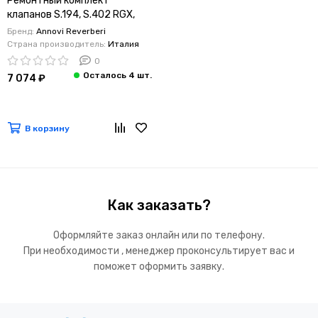
Ремонтный комплект
клапанов S.194, S.402 RGX,
ATP COD.43408
Бренд:
Annovi Reverberi
Страна производитель:
Италия
0
7 074 ₽
В корзину
Как заказать?
Оформляйте заказ онлайн или по телефону.
При необходимости , менеджер проконсультирует вас и
поможет оформить заявку.