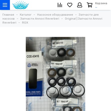
Корзина
…
Главная
Каталог
Насосное оборудование
Запчасти для
насосов
Запчасти Annovi Reverberi
Original | Запчасти Annovi
Reverberi
RGX