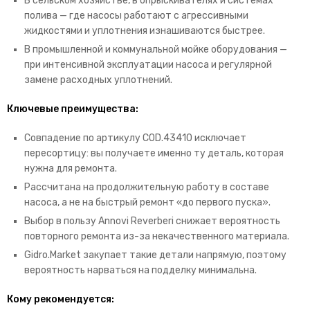
В сельском хозяйстве, в опрыскивателях и системах
полива — где насосы работают с агрессивными
жидкостями и уплотнения изнашиваются быстрее.
В промышленной и коммунальной мойке оборудования —
при интенсивной эксплуатации насоса и регулярной
замене расходных уплотнений.
Ключевые преимущества:
Совпадение по артикулу COD.43410 исключает
пересортицу: вы получаете именно ту деталь, которая
нужна для ремонта.
Рассчитана на продолжительную работу в составе
насоса, а не на быстрый ремонт «до первого пуска».
Выбор в пользу Annovi Reverberi снижает вероятность
повторного ремонта из-за некачественного материала.
Gidro.Market закупает такие детали напрямую, поэтому
вероятность нарваться на подделку минимальна.
Кому рекомендуется: