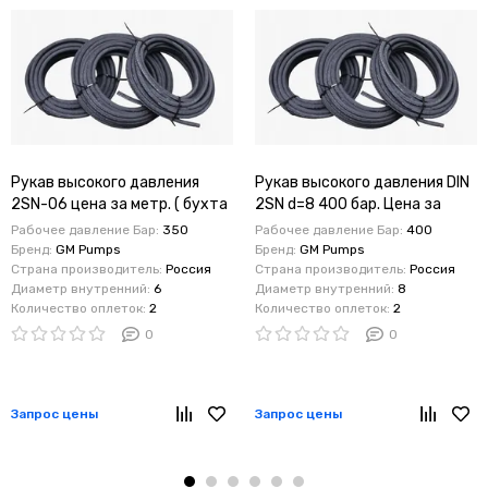
Рукав высокого давления
Рукав высокого давления DIN
2SN-06 цена за метр. ( бухта
2SN d=8 400 бар. Цена за
- 100 метров)
метр(Бухта - 100 метров)
Рабочее давление Бар:
350
Рабочее давление Бар:
400
Бренд:
GM Pumps
Бренд:
GM Pumps
Страна производитель:
Россия
Страна производитель:
Россия
Диаметр внутренний:
6
Диаметр внутренний:
8
Количество оплеток:
2
Количество оплеток:
2
0
0
Запрос цены
Запрос цены