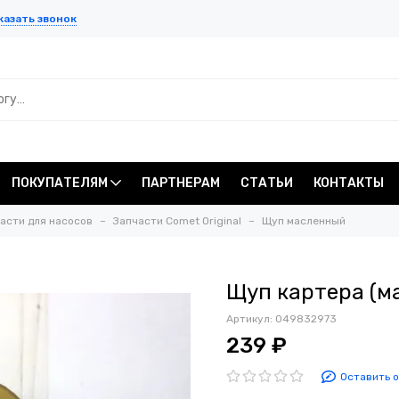
казать звонок
ПОКУПАТЕЛЯМ
ПАРТНЕРАМ
СТАТЬИ
КОНТАКТЫ
асти для насосов
Запчасти Comet Original
Щуп масленный
Щуп картера (м
Артикул:
049832973
239 ₽
Оставить 