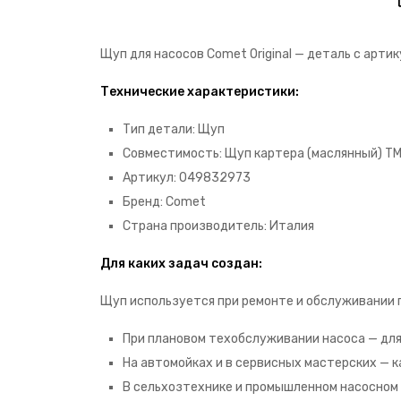
Щуп для насосов Comet Original — деталь с арт
Технические характеристики:
Тип детали: Щуп
Совместимость: Щуп картера (маслянный) T
Артикул: 049832973
Бренд: Comet
Страна производитель: Италия
Для каких задач создан:
Щуп используется при ремонте и обслуживании 
При плановом техобслуживании насоса — для 
На автомойках и в сервисных мастерских — к
В сельхозтехнике и промышленном насосном 