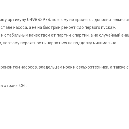
у артикулу 049832973, поэтому не придётся дополнительно све
таве насоса, а не на быстрый ремонт «до первого пуска».
 стабильным качеством от партии к партии, а не случайный анал
ю, поэтому вероятность нарваться на подделку минимальна.
емонтом насосов, владельцам моек и сельхозтехники, а также 
 в страны СНГ.