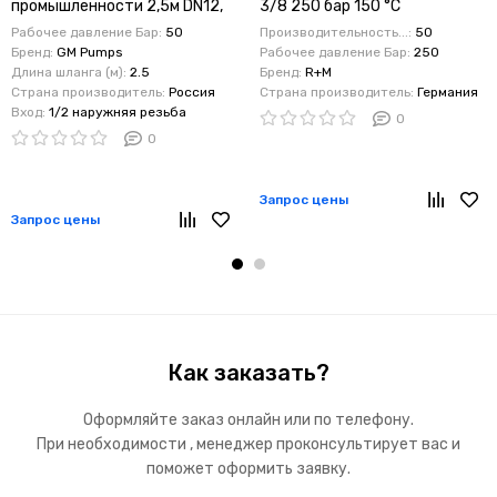
промышленности 2,5м DN12,
3/8 250 бар 150 °C
50 бар, 70 °C, с фитингами из
Рабочее давление Бар:
50
Производительность...:
50
нерж. (Г-Г) 1/2
Бренд:
GM Pumps
Рабочее давление Бар:
250
Длина шланга (м):
2.5
Бренд:
R+M
Страна производитель:
Россия
Страна производитель:
Германия
Вход:
1/2 наружняя резьба
0
0
Запрос цены
Запрос цены
Как заказать?
Оформляйте заказ онлайн или по телефону.
При необходимости , менеджер проконсультирует вас и
поможет оформить заявку.