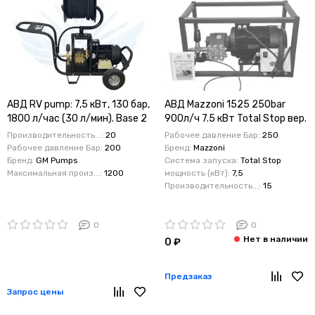
АВД RV pump: 7,5 кВт, 130 бар,
АВД Mazzoni 1525 250bar
1800 л/час (30 л/мин). Base 2
900л/ч 7.5 кВт Total Stop вер.
wheel/30 Hose Reel Full
Base
Производительность...:
20
Рабочее давление Бар:
250
protect
Рабочее давление Бар:
200
Бренд:
Mazzoni
Бренд:
GM Pumps
Система запуска:
Total Stop
Максимальная произ...:
1200
мощность (кВт):
7,5
Производительность...:
15
0
0
0 ₽
Предзаказ
Запрос цены