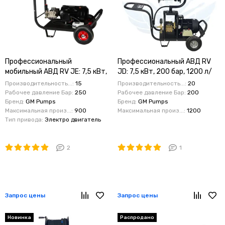
Профессиональный
Профессиональный АВД RV
мобильный АВД RV JE: 7,5 кВт,
JD: 7,5 кВт, 200 бар, 1200 л/
250 бар, 900 л/час (15 л/мин),
час
Производительность...:
15
Производительность...:
20
версия с TS
Рабочее давление Бар:
250
Рабочее давление Бар:
200
Бренд:
GM Pumps
Бренд:
GM Pumps
Максимальная произ...:
900
Максимальная произ...:
1200
Тип привода:
Электро двигатель
2
1
Запрос цены
Запрос цены
Новинка
Распродано