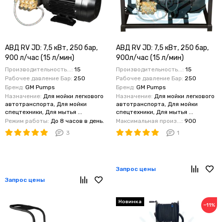
АВД RV JD: 7,5 кВт, 250 бар,
АВД RV JD: 7,5 кВт, 250 бар,
900 л/час (15 л/мин)
900л/час (15 л/мин)
промышленный класс для
профессионального класса
Производительность...:
15
Производительность...:
15
профессиональной мойки
JD 1525 с системой тотал
Рабочее давление Бар:
250
Рабочее давление Бар:
250
серия JD. Рама в комплект не
стоп и электрикой. На
Бренд:
GM Pumps
Бренд:
GM Pumps
Назначение:
Для мойки легкового
Назначение:
Для мойки легкового
входит
стационарной раме
автотранспорта, Для мойки
автотранспорта, Для мойки
спецтехники, Для мытья ...
спецтехники, Для мытья ...
Режим работы:
До 8 часов в день.
Максимальная произ...:
900
3
1
Запрос цены
Запрос цены
Новинка
−11%