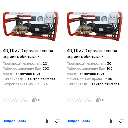
АВД RV JD промышленная
АВД RV JD промышленная
версия мобильная/
версия мобильная/
стационарная/настенная
стационарная/настенная
Производительность...:
20
Производительность...:
30
рама Time Stop 20/200бар
рама Time Stop 30/130бар 7.5
Рабочее давление Бар:
200
Рабочее давление Бар:
100
7.5 кВт
кВт
Бренд:
Rindevand (RV)
Бренд:
Rindevand (RV)
Тип привода:
Электро двигатель
Максимальная произ...:
1800
Потребляемая мощно...:
7.5
Тип привода:
Электро двигатель
0
0
Запрос цены
Запрос цены