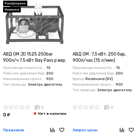
Распродано
Новинка
АВД GM JD 1525 250bar
АВД GM : 7,5 кВт, 250 бар,
900л/ч 7.5 кВт Bay Pass p вер.
900л/час (15 л/мин)
Base
профессионального класса
Производительность...:
15
Производительность...:
15
JD 1525 с системой тотал
Рабочее давление Бар:
250
Рабочее давление Бар:
250
стоп и электрикой. На
Максимальная произ...:
900
Бренд:
Rindevand (RV)
Тип привода:
Электро двигатель
Максимальная произ...:
900
стационарной раме
Тип привода:
Электро двигатель
0
0
0 ₽
Предзаказ
Запрос цены