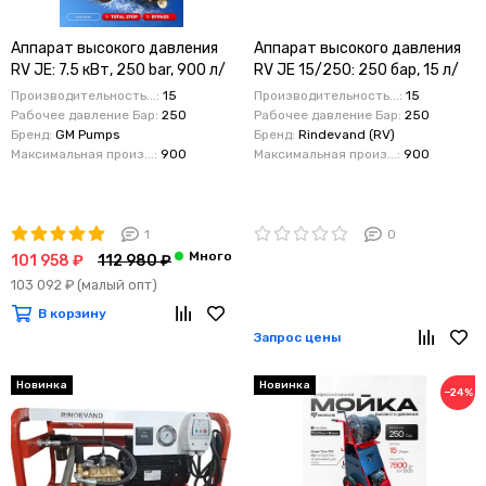
Аппарат высокого давления
Аппарат высокого давления
RV JE: 7.5 кВт, 250 bar, 900 л/
RV JE 15/250: 250 бар, 15 л/
ч (15 л/мин). Версия на
мин, 7,5 кВт с системой Time
Производительность...:
15
Производительность...:
15
мобильной раме
Stop и счетчиком моточасов
Рабочее давление Бар:
250
Рабочее давление Бар:
250
Бренд:
GM Pumps
Бренд:
Rindevand (RV)
Максимальная произ...:
900
Максимальная произ...:
900
1
0
101 958 ₽
112 980 ₽
103 092 ₽
(малый опт)
В корзину
Запрос цены
Новинка
Новинка
−24%