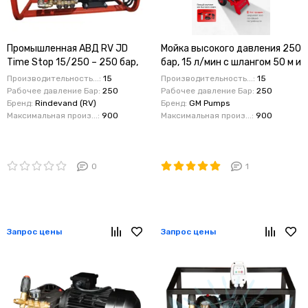
Промышленная АВД RV JD
Мойка высокого давления 250
Time Stop 15/250 – 250 бар,
бар, 15 л/мин с шлангом 50 м и
15 л/мин, 7,5 кВт
тележкой | RINDEVAND
Производительность...:
15
Производительность...:
15
Рабочее давление Бар:
250
Рабочее давление Бар:
250
Бренд:
Rindevand (RV)
Бренд:
GM Pumps
Максимальная произ...:
900
Максимальная произ...:
900
0
1
Запрос цены
Запрос цены