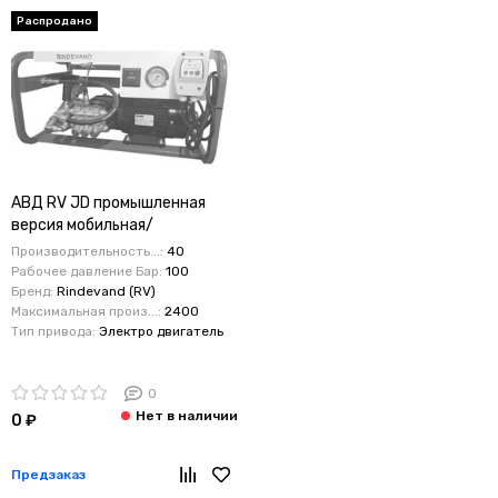
Распродано
АВД RV JD промышленная
версия мобильная/
стационарная/настенная
Производительность...:
40
рама Time Stop 40/100бар 7.5
Рабочее давление Бар:
100
кВт
Бренд:
Rindevand (RV)
Максимальная произ...:
2400
Тип привода:
Электро двигатель
0
0 ₽
Предзаказ