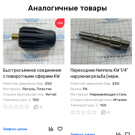
Аналогичные товары
−8%
Быстросъёмное соединение
Переходник Ниппель KW 1/4"
с поворотными сферами KW
наружная резьба (нерж.
1/4 Быстросъемное
сталь)
Рабочее давление Бар:
250
Рабочее давление Бар:
250
соединение Байонет KW –
Материал:
Латунь, Пластик
Бренд:
PA
выход ¼ наружняя резьба
Страна производитель:
Китай
Материал:
Нержавеющая сталь
Температура, C:
150
Страна производитель:
Италия
(латунь, на себя)
Температура, C:
150
0
0
Запрос цены
Запрос цены