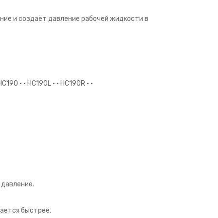
ние и создаёт давление рабочей жидкости в
190 • • HC190L • • HC190R • •
 давление.
вается быстрее.