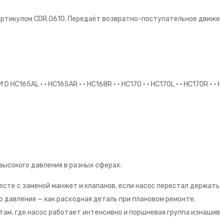
артикулом CDR.0610. Передаёт возвратно-поступательное движе
65AL • • HC165AR • • HC168R • • HC170 • • HC170L • • HC170R • • HC
высокого давления в разных сферах:
сте с заменой манжет и клапанов, если насос перестал держать
о давления — как расходная деталь при плановом ремонте.
там, где насос работает интенсивно и поршневая группа изнаши