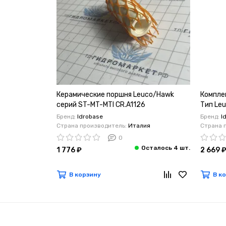
Керамические поршня Leuco/Hawk
Компле
серий ST-MT-MTI CR.A1126
Тип Le
Бренд:
Idrobase
Бренд:
I
Страна производитель:
Италия
Страна 
0
1 776 ₽
2 669 
В корзину
В к