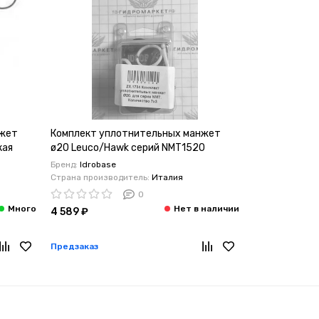
нжет
Комплект уплотнительных манжет
Комплект , у
кая
ø20 Leuco/Hawk серий NMT1520
ø20 Hawk сер
Бренд:
Idrobase
Бренд:
Idrobase
Страна производитель:
Италия
Страна произв
0
4 589 ₽
4 929 ₽
Предзаказ
Предзаказ