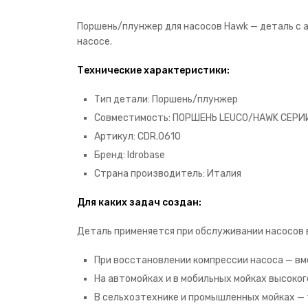
Поршень/плунжер для насосов Hawk — деталь с 
насосе.
Технические характеристики:
Тип детали: Поршень/плунжер
Совместимость: ПОРШЕНЬ LEUCO/HAWK СЕРИИ D HC1
Артикул: CDR.0610
Бренд: Idrobase
Страна производитель: Италия
Для каких задач создан:
Деталь применяется при обслуживании насосов 
При восстановлении компрессии насоса — вме
На автомойках и в мобильных мойках высоког
В сельхозтехнике и промышленных мойках — 