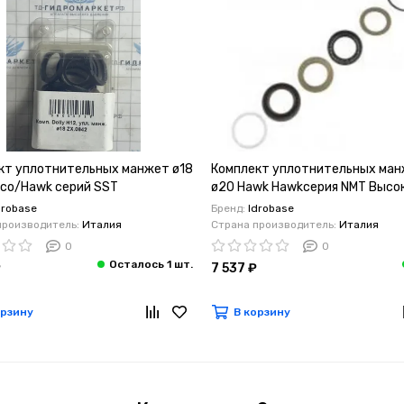
кт уплотнительных манжет ø18
Комплект уплотнительных ма
uco/Hawk серий SST
ø20 Hawk Hawkсерия NMT Высо
температура
drobase
Бренд:
Idrobase
производитель:
Италия
Страна производитель:
Италия
0
0
₽
7 537 ₽
орзину
В корзину