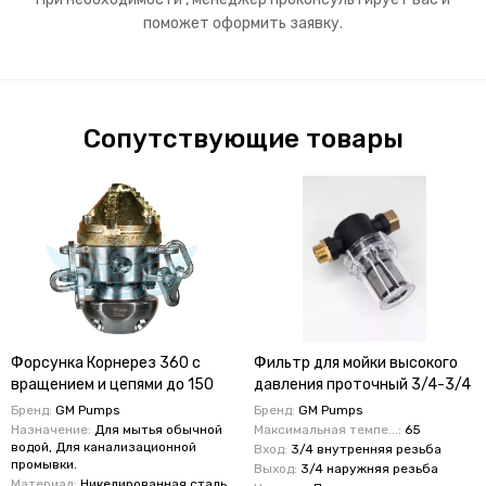
поможет оформить заявку.
Сопутствующие товары
Форсунка Корнерез 360 с
Фильтр для мойки высокого
вращением и цепями до 150
давления проточный 3/4-3/4
бар 70 литров
-80 литров
Бренд:
GM Pumps
Бренд:
GM Pumps
Назначение:
Для мытья обычной
Максимальная темпе...:
65
водой, Для канализационной
Вход:
3/4 внутренняя резьба
промывки.
Выход:
3/4 наружняя резьба
Материал:
Никелированная сталь