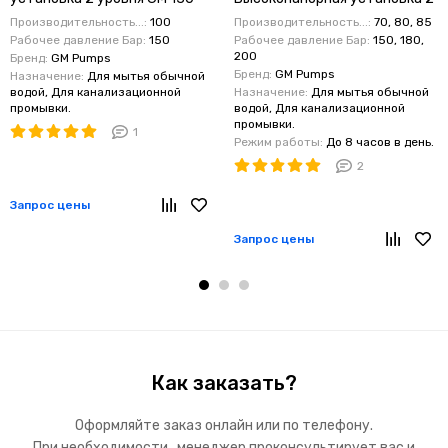
160 бар 95-115 л.мин Вер-pipe
уровня 150-200 бар 70-85
Производительность...:
100
Производительность...:
70, 80, 85
л.мин Вер-pipe
Рабочее давление Бар:
150
Рабочее давление Бар:
150, 180,
200
Бренд:
GM Pumps
Бренд:
GM Pumps
Назначение:
Для мытья обычной
водой, Для канализационной
Назначение:
Для мытья обычной
промывки.
водой, Для канализационной
промывки.
1
Режим работы:
До 8 часов в день.
2
Запрос цены
Запрос цены
Как заказать?
Оформляйте заказ онлайн или по телефону.
При необходимости , менеджер проконсультирует вас и