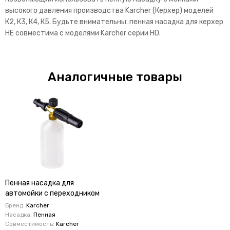
высокого давления производства Karcher (Керхер) моделей
К2, К3, К4, К5. Будьте внимательны: пенная насадка для керхер
НЕ совместима с моделями Karcher серии HD.
Аналогичные товары
Пенная насадка для
автомойки с переходником
под Karcher К2-К7 (аналог)
Бренд:
Karcher
пласт.
Насадка:
Пенная
Совместимость:
Karcher