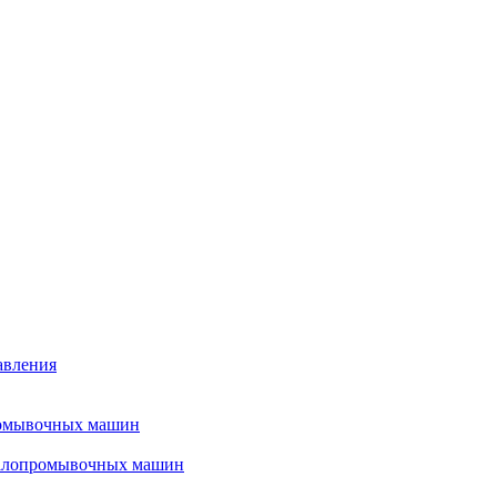
авления
ромывочных машин
налопромывочных машин