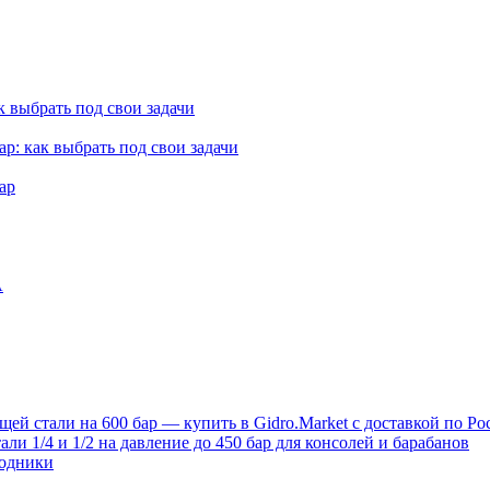
к выбрать под свои задачи
ар: как выбрать под свои задачи
ар
A
й стали на 600 бар — купить в Gidro.Market с доставкой по Ро
и 1/4 и 1/2 на давление до 450 бар для консолей и барабанов
ходники