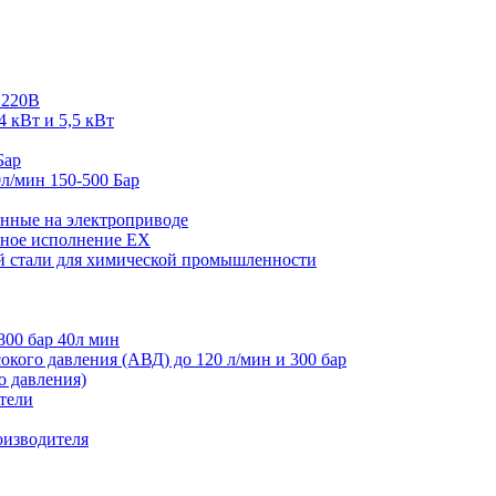
 220В
4 кВт и 5,5 кВт
Бар
л/мин 150-500 Бар
нные на электроприводе
ное исполнение EX
й стали для химической промышленности
800 бар 40л мин
кого давления (АВД) до 120 л/мин и 300 бар
 давления)
тели
оизводителя