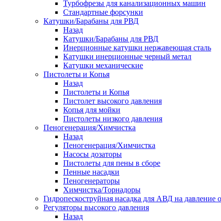
Турбофрезы для канализационных машин
Стандартные форсунки
Катушки/Барабаны для РВД
Назад
Катушки/Барабаны для РВД
Инерционные катушки нержавеющая сталь
Катушки инерционные черный метал
Катушки механические
Пистолеты и Копья
Назад
Пистолеты и Копья
Пистолет высокого давления
Копья для мойки
Пистолеты низкого давления
Пеногенерация/Химчистка
Назад
Пеногенерация/Химчистка
Насосы дозаторы
Пистолеты для пены в сборе
Пенные насадки
Пеногенераторы
Химчистка/Торнадоры
Гидропескоструйная насадка для АВД на давление о
Регуляторы высокого давления
Назад