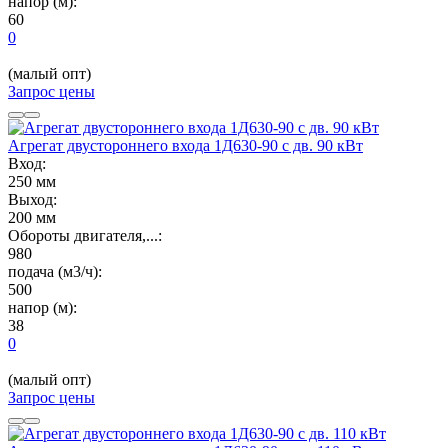
напор (м):
60
0
(малый опт)
Запрос цены
Агрегат двустороннего входа 1Д630-90 с дв. 90 кВт
Вход:
250 мм
Выход:
200 мм
Обороты двигателя,...:
980
подача (м3/ч):
500
напор (м):
38
0
(малый опт)
Запрос цены