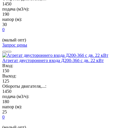
1450
подача (м3/ч):
190
напор (м):
30
0
(малый опт)
Запрос цены
Агрегат двустороннего входа Д200-36б с дв. 22 кВт
Вход:
150
Выход:
125
Обороты двигателя,...:
1450
подача (м3/ч):
180
напор (м):
25
0
(малый опт)