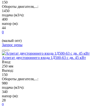
150
Обороты двигателя,...:
1450
подача (м3/ч):
400
напор (м):
44
0
(малый опт)
Запрос цены
Агрегат двустороннего входа 1Д500-63 с дв. 45 кВт
Вход:
250 мм
Выход:
150
Обороты двигателя,...:
980
подача (м3/ч):
340
напор (м):
28
0