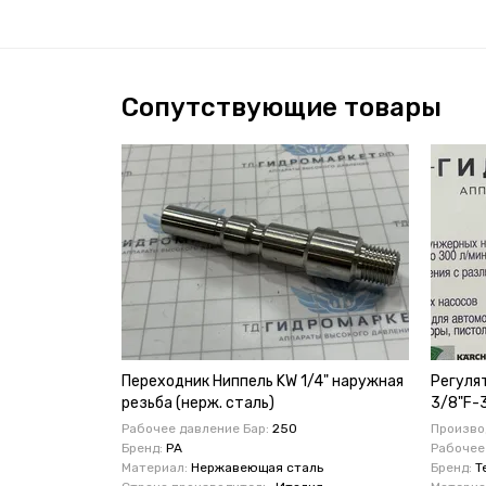
Сопутствующие товары
Переходник Ниппель KW 1/4" наружная
Регуля
резьба (нерж. сталь)
3/8"F-3
40720
Рабочее давление Бар:
250
Производ
Бренд:
PA
Рабочее
Материал:
Нержавеющая сталь
Бренд:
T