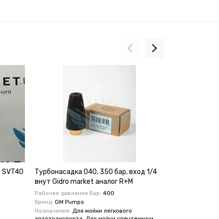
й SVT40
Турбонасадка 040, 350 бар, вход 1/4
Манометр ве
внут Gidro market аналог R+M
GMM63-1000 G
(нерж)
Рабочее давление Бар:
400
Бренд:
GM Pumps
Назначение:
Для мойки легкового
автотранспорта, Для мойки спецтехники,