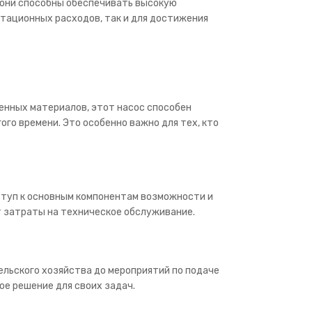
о они способны обеспечивать высокую
атационных расходов, так и для достижения
енных материалов, этот насос способен
го времени. Это особенно важно для тех, кто
оступ к основным компонентам возможности и
т затраты на техническое обслуживание.
ельского хозяйства до мероприятий по подаче
е решение для своих задач.