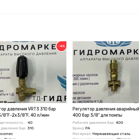
−4%
тор давления VRT3 310 бар
Регулятор давления аварийны
/8"F-2x3/8"F, 40 л/мин
400 бар 3/8" для помпы
00000
профессиональный
ительность...:
40
Рабочее давление Бар:
400
 давление Бар:
310
Бренд:
PA
ecomec
Материал:
Нержавеющая сталь