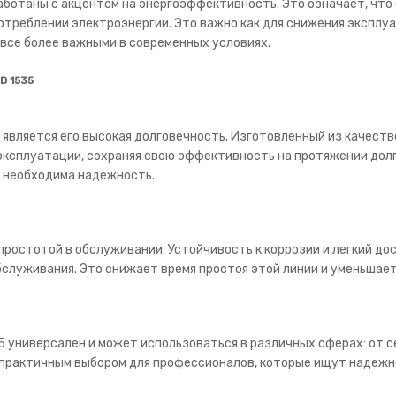
работаны с акцентом на энергоэффективность. Это означает, чт
отреблении электроэнергии. Это важно как для снижения эксплу
все более важными в современных условиях.
D 1535
является его высокая долговечность. Изготовленный из качеств
ксплуатации, сохраняя свою эффективность на протяжении долго
е необходима надежность.
 простотой в обслуживании. Устойчивость к коррозии и легкий д
бслуживания. Это снижает время простоя этой линии и уменьшае
5 универсален и может использоваться в различных сферах: от с
 практичным выбором для профессионалов, которые ищут надежно