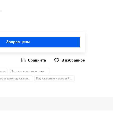
я
Запрос цены
ание
Насосы высокого давления
Насосы трехплунжерные
Плунжерные насосы Rindevand (RV)