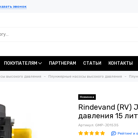
казать звонок
ПОКУПАТЕЛЯМ
ПАРТНЕРАМ
СТАТЬИ
КОНТАКТЫ
сы высокого давления
Плунжерные насосы высокого давления
Плун
Новинка
Rindevand (RV) 
давления 15 лит
Артикул:
GMP-JD1535
Рейтинг и 