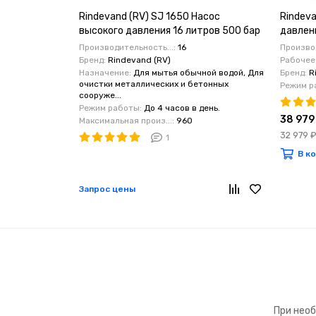
Rindevand (RV) SJ 1650 Насос
Rindeva
высокого давления 16 литров 500 бар
давлен
24 вал
Производительность...:
16
Производ
Бренд:
Rindevand (RV)
Рабочее
Назначение:
Для мытья обычной водой, Для
Бренд:
R
очистки металлических и бетонных
Режим р
сооруже...
Режим работы:
До 4 часов в день.
38 979
Максимальная произ...:
960
32 979 
1
В к
Запрос цены
При необ