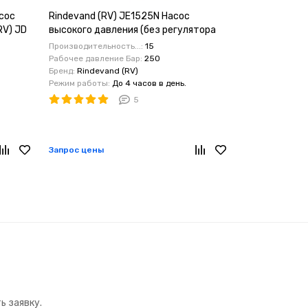
сос
Rindevand (RV) JE1525N Насос
RV) JD
высокого давления (без регулятора
об/мин
давления) 15 литров 250 бар, аналог
Производительность...:
15
RR1525
Рабочее давление Бар:
250
Бренд:
Rindevand (RV)
Режим работы:
До 4 часов в день.
5
Запрос цены
ь заявку.