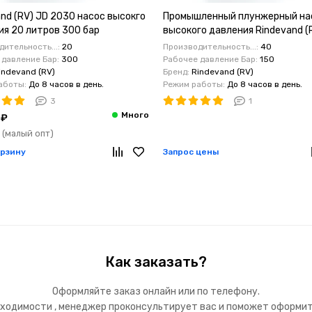
nd (RV) JD 2030 насос высокго
Промышленный плунжерный на
ия 20 литров 300 бар
высокого давления Rindevand (
4015 : 40 л/мин, 150 бар, 1450 
ительность...:
20
Производительность...:
40
 давление Бар:
300
Рабочее давление Бар:
150
indevand (RV)
Бренд:
Rindevand (RV)
аботы:
До 8 часов в день.
Режим работы:
До 8 часов в день.
3
1
 ₽
₽
(малый опт)
орзину
Запрос цены
Как заказать?
Оформляйте заказ онлайн или по телефону.
ходимости , менеджер проконсультирует вас и поможет оформит