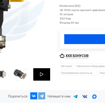
Rindevand (RV)
JD 1535 насос высокго давлени
15 литров
350 бар
Фланец 87 мм
XXX БОНУСОВ
Каталог
Насосное оборудов
Плунжерные насосы высокого давления
Поделиться:
Напишите нам: