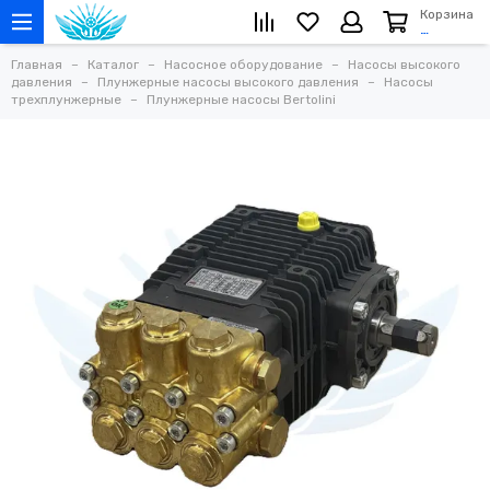
Корзина
…
Главная
Каталог
Насосное оборудование
Насосы высокого
давления
Плунжерные насосы высокого давления
Насосы
трехплунжерные
Плунжерные насосы Bertolini