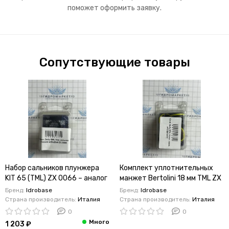
поможет оформить заявку.
Сопутствующие товары
Набор сальников плунжера
Комплект уплотнительных
KIT 65 (TML) ZX 0066 – аналог
манжет Bertolini 18 мм TML ZX
Bertolini от Idrobase
1793 (KIT 76) – оригинальный
Бренд:
Idrobase
Бренд:
Idrobase
ремкомплект
Страна производитель:
Италия
Страна производитель:
Италия
0
0
1 203 ₽