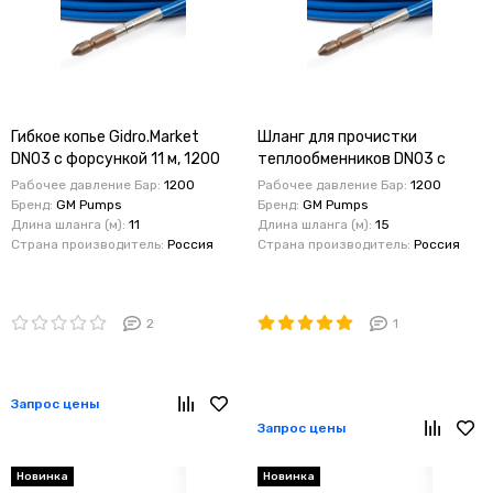
Гибкое копье Gidro.Market
Шланг для прочистки
DN03 с форсункой 11 м, 1200
теплообменников DN03 с
бар для прочистки
форсункой 15м, 1200 бар
Рабочее давление Бар:
1200
Рабочее давление Бар:
1200
теплообменников
Бренд:
GM Pumps
Бренд:
GM Pumps
Длина шланга (м):
11
Длина шланга (м):
15
Страна производитель:
Россия
Страна производитель:
Россия
2
1
Запрос цены
Запрос цены
Новинка
Новинка