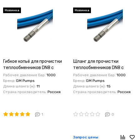
Новинка
Новинка
Гибкое копьё для прочистки
Шланг для прочистки
теплообменников DN8 с
теплообменников DN8 с
форсункой 11м , 1000 бар
форсункой 15м , 1000 бар
Рабочее давление Бар:
1000
Рабочее давление Бар:
1000
Бренд:
GM Pumps
Бренд:
GM Pumps
Длина шланга (м):
11
Длина шланга (м):
15
Страна производитель:
Россия
Страна производитель:
Россия
1
0
Запрос цены