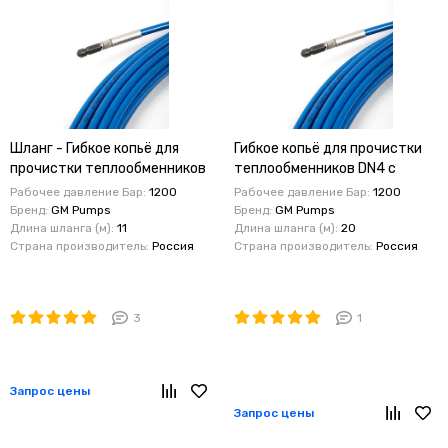
Шланг - Гибкое копьё для
Гибкое копьё для прочистки
прочистки теплообменников
теплообменников DN4 с
DN4 с форсункой 11 м , 1200
форсункой 20м , 1200 бар
Рабочее давление Бар:
1200
Рабочее давление Бар:
1200
бар Gidro.Market
Бренд:
GM Pumps
Бренд:
GM Pumps
Длина шланга (м):
11
Длина шланга (м):
20
Страна производитель:
Россия
Страна производитель:
Россия
3
1
Запрос цены
Запрос цены