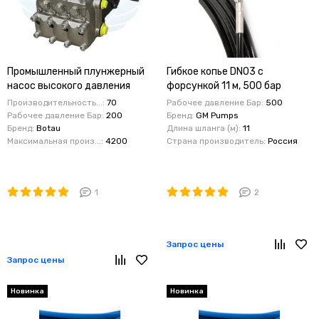
Промышленный плунжерный
Гибкое копье DN03 с
насос высокого давления
форсункой 11 м, 500 бар
Botau GT 28: 70 л/мин, 200
Производительность...:
70
Рабочее давление Бар:
500
бар, 1450 об/мин
Рабочее давление Бар:
200
Бренд:
GM Pumps
Бренд:
Botau
Длина шланга (м):
11
Максимальная произ...:
4200
Страна производитель:
Россия
1
2
Запрос цены
Запрос цены
Новинка
Новинка