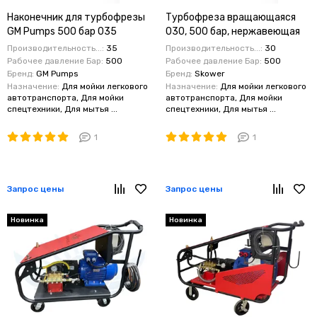
Наконечник для турбофрезы
Турбофреза вращающаяся
GM Pumps 500 бар 035
030, 500 бар, нержавеющая
сталь
Производительность...:
35
Производительность...:
30
Рабочее давление Бар:
500
Рабочее давление Бар:
500
Бренд:
GM Pumps
Бренд:
Skower
Назначение:
Для мойки легкового
Назначение:
Для мойки легкового
автотранспорта, Для мойки
автотранспорта, Для мойки
спецтехники, Для мытья ...
спецтехники, Для мытья ...
1
1
Запрос цены
Запрос цены
Новинка
Новинка