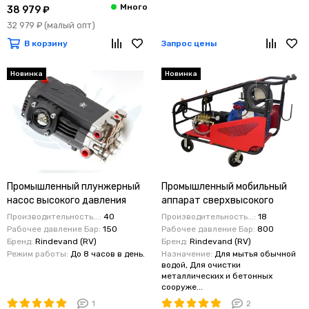
38 979 ₽
32 979 ₽
(малый опт)
В корзину
Запрос цены
Новинка
Новинка
Промышленный плунжерный
Промышленный мобильный
насос высокого давления
аппарат сверхвысокого
Rindevand (RV) JD 4015 : 40 л/
давления: 800 бар, 18 л/мин,
Производительность...:
40
Производительность...:
18
мин, 150 бар, 1450 об/мин
30 кВт с помпой охлаждения
Рабочее давление Бар:
150
Рабочее давление Бар:
800
Бренд:
Rindevand (RV)
Бренд:
Rindevand (RV)
Режим работы:
До 8 часов в день.
Назначение:
Для мытья обычной
водой, Для очистки
металлических и бетонных
сооруже...
1
2