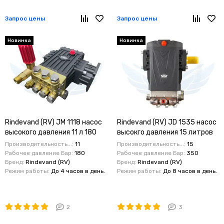
Запрос цены
Запрос цены
Новинка
Новинка
Rindevand (RV) JM 1118 насос
Rindevand (RV) JD 1535 насос
высокого давления 11 л 180
высокго давления 15 литров
бар интегрированный
350 бар
Производительность...:
11
Производительность...:
15
регулятор бензопривод
Рабочее давление Бар:
180
Рабочее давление Бар:
350
Бренд:
Rindevand (RV)
Бренд:
Rindevand (RV)
Режим работы:
До 4 часов в день.
Режим работы:
До 8 часов в день.
2
3