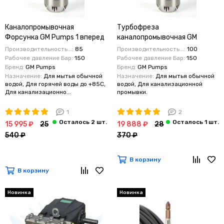
Каналопромывочная
Турбофреза
Форсунка GM Pumps 1 вперед
каналопромывочная GM
6 назад 150 бар 85 литров в
Pumps 1 вперед 6 назад 150
Производительность...:
85
Производительность...:
100
мин
бар 100 литров в мин
Рабочее давление Бар:
150
Рабочее давление Бар:
150
Бренд:
GM Pumps
Бренд:
GM Pumps
Назначение:
Для мытья обычной
Назначение:
Для мытья обычной
водой, Для горячей воды до +85C,
водой, Для канализационной
Для канализационно...
промывки.
1
2
15 995 ₽
25
19 888 ₽
28
540 ₽
370 ₽
В корзину
В корзину
Новинка
Новинка