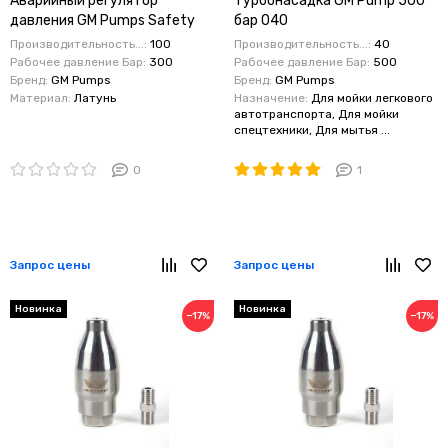
Аварийный регулятор
Турбонасадка GM Pump 500
давления GM Pumps Safety
бар 040
valve 300 Бар 100 литров
Производительность...:
100
Производительность...:
40
Рабочее давление Бар:
300
Рабочее давление Бар:
500
Бренд:
GM Pumps
Бренд:
GM Pumps
Материал:
Латунь
Назначение:
Для мойки легкового
автотранспорта, Для мойки
спецтехники, Для мытья ...
0
1
Запрос цены
Запрос цены
Новинка
Новинка
−17%
−17%