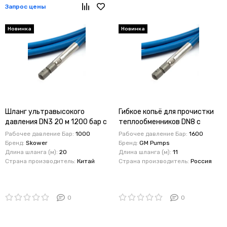
Запрос цены
Новинка
Новинка
Шланг ультравысокого
Гибкое копьё для прочистки
давления DN3 20 м 1200 бар с
теплообменников DN8 с
форсункой M7×1
форсункой 10м , 1600 бар
Рабочее давление Бар:
1000
Рабочее давление Бар:
1600
Бренд:
Skower
Бренд:
GM Pumps
Длина шланга (м):
20
Длина шланга (м):
11
Страна производитель:
Китай
Страна производитель:
Россия
0
0