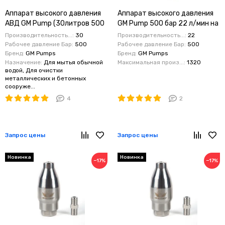
Аппарат высокого давления
Аппарат высокого давления
АВД GM Pump (30литров 500
GM Pump 500 бар 22 л/мин на
Бар) АИР 30 кВт вер Base
электрическом приводом
Производительность...:
30
Производительность...:
22
GME-30-500-30-GmU-Base
Рабочее давление Бар:
500
Рабочее давление Бар:
500
Бренд:
GM Pumps
Бренд:
GM Pumps
Назначение:
Для мытья обычной
Максимальная произ...:
1320
водой, Для очистки
металлических и бетонных
сооруже...
4
2
Запрос цены
Запрос цены
Новинка
Новинка
−17%
−17%