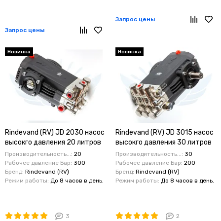
Запрос цены
Запрос цены
Новинка
Новинка
Rindevand (RV) JD 2030 насос
Rindevand (RV) JD 3015 насос
высокго давления 20 литров
высокго давления 30 литров
300 бар
200 бар
Производительность...:
20
Производительность...:
30
Рабочее давление Бар:
300
Рабочее давление Бар:
200
Бренд:
Rindevand (RV)
Бренд:
Rindevand (RV)
Режим работы:
До 8 часов в день.
Режим работы:
До 8 часов в день.
3
2