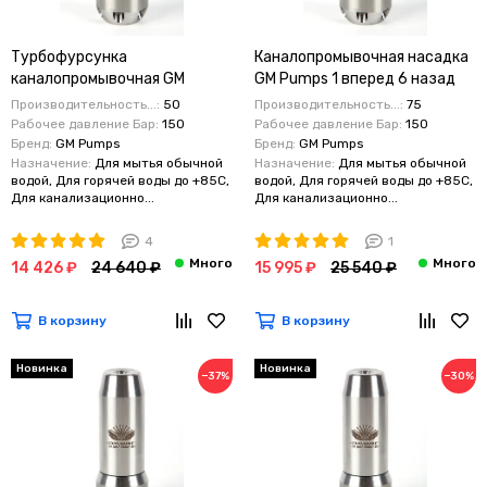
Турбофурсунка
Каналопромывочная насадка
каналопромывочная GM
GM Pumps 1 вперед 6 назад
Pumps 1 вперед 6 назад 150
150 бар 75 литров в мин
Производительность...:
50
Производительность...:
75
бар 50 литров в мин
Рабочее давление Бар:
150
Рабочее давление Бар:
150
Бренд:
GM Pumps
Бренд:
GM Pumps
Назначение:
Для мытья обычной
Назначение:
Для мытья обычной
водой, Для горячей воды до +85C,
водой, Для горячей воды до +85C,
Для канализационно...
Для канализационно...
4
1
14 426 ₽
24 640 ₽
15 995 ₽
25 540 ₽
В корзину
В корзину
Новинка
Новинка
−37%
−30%