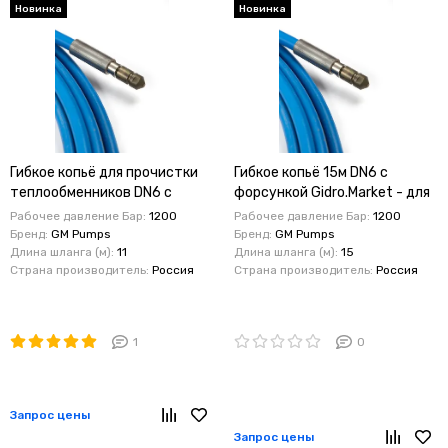
Новинка
Новинка
Гибкое копьё для прочистки
Гибкое копьё 15м DN6 с
теплообменников DN6 с
форсункой Gidro.Market - для
форсункой 11 м , 1200 бар
прочистки теплообменников ,
Рабочее давление Бар:
1200
Рабочее давление Бар:
1200
1200 бар
Бренд:
GM Pumps
Бренд:
GM Pumps
Длина шланга (м):
11
Длина шланга (м):
15
Страна производитель:
Россия
Страна производитель:
Россия
1
0
Запрос цены
Запрос цены