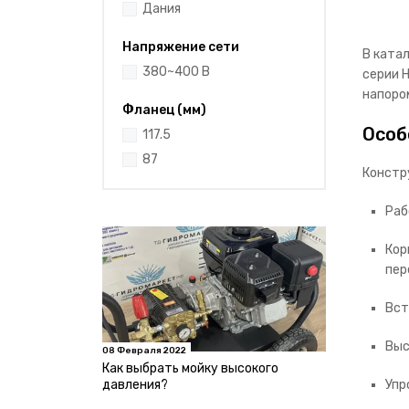
Дания
Напряжение сети
В ката
380~400 В
серии 
напоро
Фланец (мм)
Особ
117.5
87
Констр
Раб
Кор
пер
Вст
Выс
08 Февраля 2022
Как выбрать мойку высокого
давления?
Упр