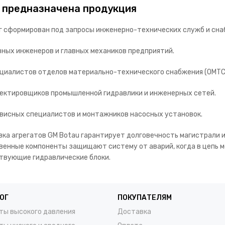
 предназначена продукция
г сформирован под запросы инженерно-технических служб и сна
вных инженеров и главных механиков предприятий.
циалистов отделов материально-технического снабжения (ОМТС
ектировщиков промышленной гидравлики и инженерных сетей.
висных специалистов и монтажников насосных установок.
вка агрегатов GM Botau гарантирует долговечность магистрали 
венные компоненты защищают систему от аварий, когда в цепь 
твующие гидравлические блоки.
ОГ
ПОКУПАТЕЛЯМ
ты высокого давления
Доставка