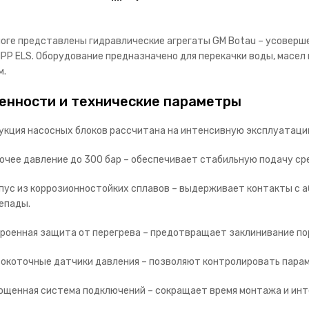
логе представлены гидравлические агрегаты GM Botau – усоверше
HPP ELS. Оборудование предназначено для перекачки воды, масел
м.
енности и технические параметры
укция насосных блоков рассчитана на интенсивную эксплуатаци
очее давление до 300 бар
– обеспечивает стабильную подачу ср
пус из коррозионностойких сплавов
– выдерживает контакты с 
епады.
роенная защита от перегрева
– предотвращает заклинивание пор
окоточные датчики давления
– позволяют контролировать парам
ощенная система подключений
– сокращает время монтажа и ин