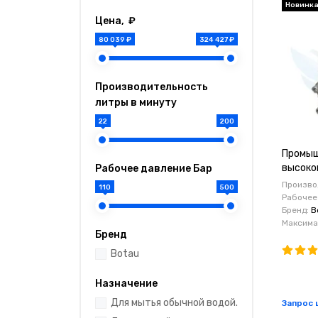
Новинк
Цена, ₽
80 039 ₽
324 427 ₽
Производительность
литры в минуту
22
200
Промыш
высоког
Рабочее давление Бар
мин, 20
Производ
110
500
Рабочее
Бренд:
B
Максимал
Бренд
Botau
Назначение
Для мытья обычной водой.
Запрос 