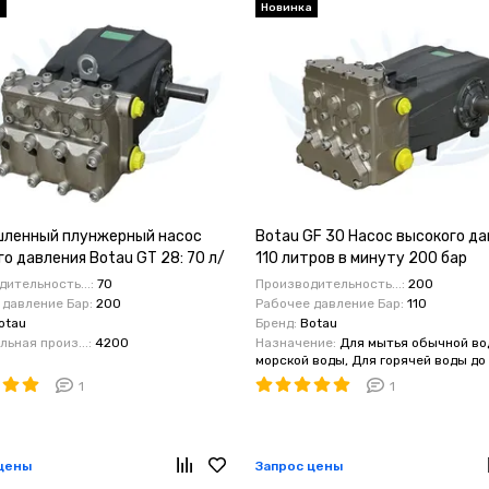
а
Новинка
ленный плунжерный насос
Botau GF 30 Насос высокого д
о давления Botau GT 28: 70 л/
110 литров в минуту 200 бар
0 бар, 1450 об/мин
ительность...:
70
Производительность...:
200
 давление Бар:
200
Рабочее давление Бар:
110
otau
Бренд:
Botau
ьная произ...:
4200
Назначение:
Для мытья обычной во
морской воды, Для горячей воды до +
1
1
цены
Запрос цены