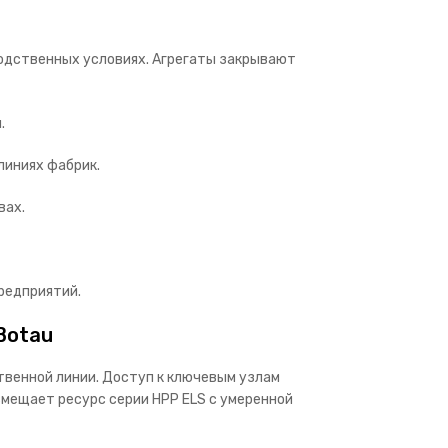
одственных условиях. Агрегаты закрывают
.
линиях фабрик.
вах.
редприятий.
Botau
твенной линии. Доступ к ключевым узлам
вмещает ресурс серии HPP ELS с умеренной