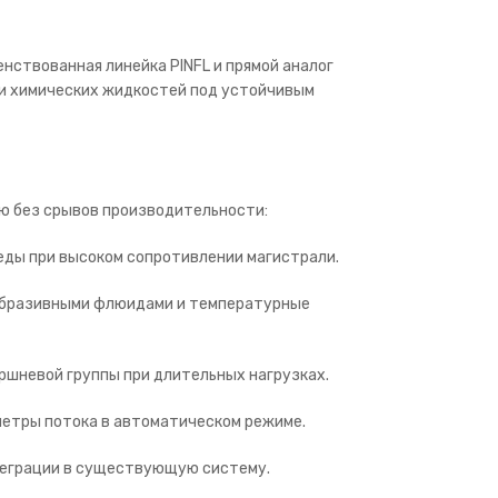
нствованная линейка PINFL и прямой аналог
 и химических жидкостей под устойчивым
ю без срывов производительности:
еды при высоком сопротивлении магистрали.
абразивными флюидами и температурные
шневой группы при длительных нагрузках.
етры потока в автоматическом режиме.
теграции в существующую систему.