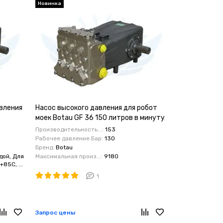
Новинка
авления
Насос высокого давления для робот
моек Botau GF 36 150 литров в минуту
130 бар
Производительность...:
153
Рабочее давление Бар:
130
Бренд:
Botau
дой, Для
Максимальная произ...:
9180
85C, ...
1
Запрос цены