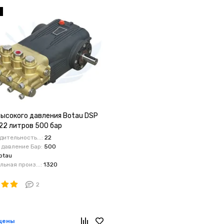
а
высокого давления Botau DSP
22 литров 500 бар
ительность...:
22
 давление Бар:
500
otau
ьная произ...:
1320
2
цены