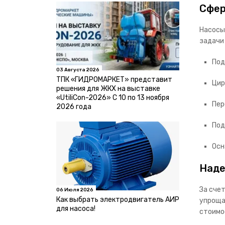
Сфер
Насосы
задачи
Под
03 Августа 2026
ТПК «ГИДРОМАРКЕТ» представит
Цир
решения для ЖКХ на выставке
«UtiliCon-2026» С 10 по 13 ноября
Пер
2026 года
Под
Осн
Наде
За сче
06 Июля 2026
Как выбрать электродвигатель АИР
упроща
для насоса!
стоимо