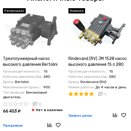
Распродано
Новинка
Трехплунжерный насос
Rindevand (RV) JM 1528 насос
высокого давления Bertolini
высокого давления 15 л 280
TMG 3540 (15 л/мин 280 бар)
бар бензопривод
Производительность...:
15
Производительность...:
15
7кВт
Рабочее давление Бар:
280
Рабочее давление Бар:
280
Бренд:
Bertolini
Бренд:
Rindevand (RV)
Максимальная произ...:
900
Режим работы:
До 4 часов в день.
Тип привода:
Бензиновый
1
двигатель
0
66 453 ₽
Запрос цены
Предзаказ