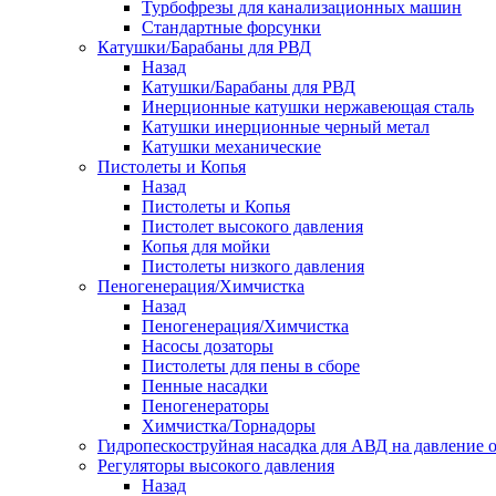
Турбофрезы для канализационных машин
Стандартные форсунки
Катушки/Барабаны для РВД
Назад
Катушки/Барабаны для РВД
Инерционные катушки нержавеющая сталь
Катушки инерционные черный метал
Катушки механические
Пистолеты и Копья
Назад
Пистолеты и Копья
Пистолет высокого давления
Копья для мойки
Пистолеты низкого давления
Пеногенерация/Химчистка
Назад
Пеногенерация/Химчистка
Насосы дозаторы
Пистолеты для пены в сборе
Пенные насадки
Пеногенераторы
Химчистка/Торнадоры
Гидропескоструйная насадка для АВД на давление о
Регуляторы высокого давления
Назад