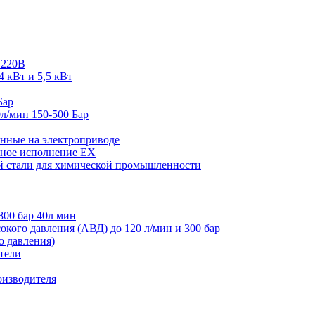
 220В
4 кВт и 5,5 кВт
Бар
л/мин 150-500 Бар
нные на электроприводе
ное исполнение EX
й стали для химической промышленности
800 бар 40л мин
кого давления (АВД) до 120 л/мин и 300 бар
 давления)
тели
оизводителя