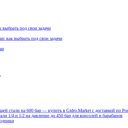
к выбрать под свои задачи
ар: как выбрать под свои задачи
ар
A
й стали на 600 бар — купить в Gidro.Market с доставкой по Ро
и 1/4 и 1/2 на давление до 450 бар для консолей и барабанов
ходники