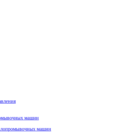
авления
ромывочных машин
налопромывочных машин