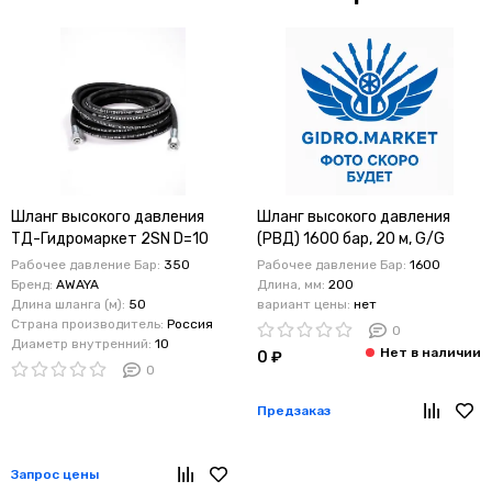
Шланг высокого давления
Шланг высокого давления
ТД-Гидромаркет 2SN D=10
(РВД) 1600 бар, 20 м, G/G
350 bar, соединение - гайка
24*1,5
Рабочее давление Бар:
350
Рабочее давление Бар:
1600
М22-М22, 50 м
Бренд:
AWAYA
Длина, мм:
200
Длина шланга (м):
50
вариант цены:
нет
Страна производитель:
Россия
0
Диаметр внутренний:
10
0 ₽
0
Предзаказ
Запрос цены