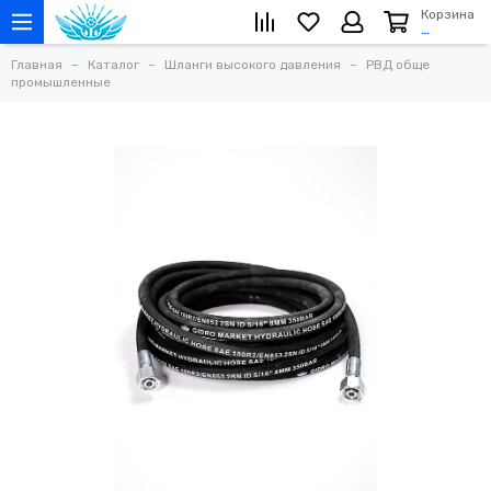
Корзина
…
Главная
Каталог
Шланги высокого давления
РВД обще
промышленные