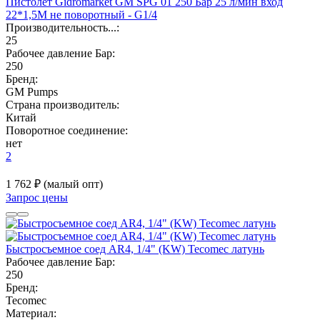
Пистолет Gidromarket GM SPG 01 250 Бар 25 л/мин вход
22*1,5М не поворотный - G1/4
Производительность...:
25
Рабочее давление Бар:
250
Бренд:
GM Pumps
Страна производитель:
Китай
Поворотное соединение:
нет
2
1 762 ₽
(малый опт)
Запрос цены
Быстросъемное соед AR4, 1/4" (KW) Tecomec латунь
Рабочее давление Бар:
250
Бренд:
Tecomec
Материал: