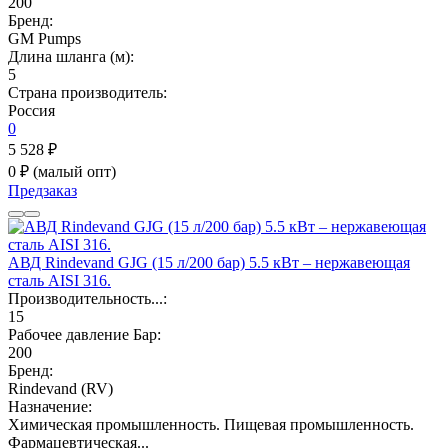
200
Бренд:
GM Pumps
Длина шланга (м):
5
Страна производитель:
Россия
0
5 528 ₽
0 ₽
(малый опт)
Предзаказ
АВД Rindevand GJG (15 л/200 бар) 5.5 кВт – нержавеющая
сталь AISI 316.
Производительность...:
15
Рабочее давление Бар:
200
Бренд:
Rindevand (RV)
Назначение:
Химическая промышленность. Пищевая промышленность.
Фармацевтическая...