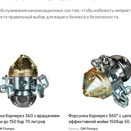
 обслуживания канализационных систем, чтобы избежать неприят
аете правильный выбор для вашего бизнеса и безопасности.
ка Корнерез 360 с вращением
Форсунка Корнерез 360° с цеп
и до 150 бар 70 литров
эффективной мойки 150бар 50
в минуту
M Pumps
Бренд:
GM Pumps