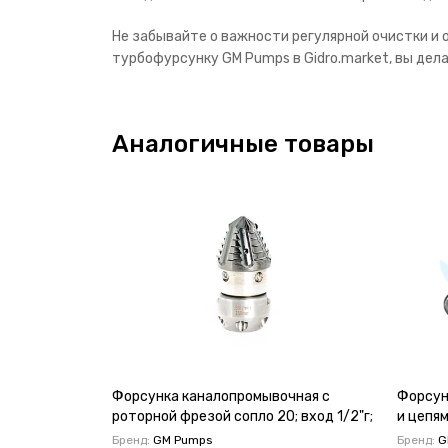
Не забывайте о важности регулярной очистки и
турбофурсунку GM Pumps в Gidro.market, вы дел
Аналогичные товары
Форсунка каналопромывочная с
Форсун
роторной фрезой сопло 20; вход 1/2"г;
и цепям
бой 6Rх4S
Бренд:
GM Pumps
Бренд:
G