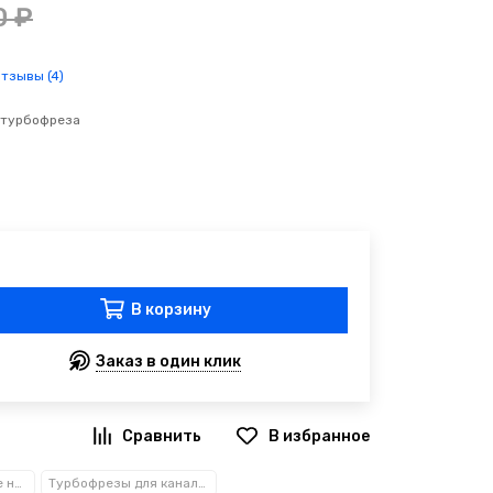
0 ₽
отзывы (4)
 турбофреза
В корзину
Заказ в один клик
Каналопромывочные насадки , дюзы, для каналопромывочных машин
Турбофрезы для канализационных машин