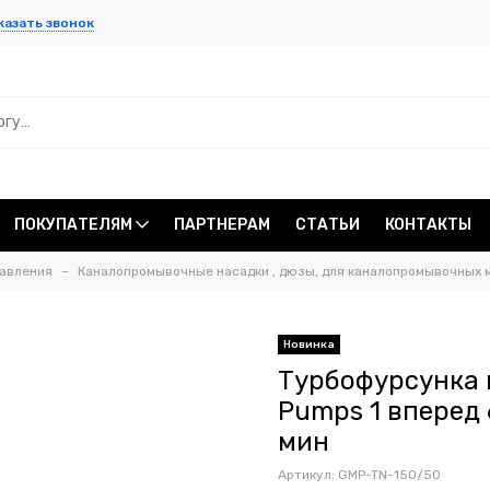
казать звонок
ПОКУПАТЕЛЯМ
ПАРТНЕРАМ
СТАТЬИ
КОНТАКТЫ
давления
Каналопромывочные насадки , дюзы, для каналопромывочных 
Новинка
Турбофурсунка
Pumps 1 вперед 
мин
Артикул:
GMP-TN-150/50