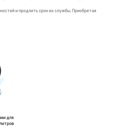
ностей и продлить срок их службы. Приобретая
ями для
 литров