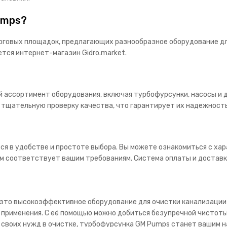
umps?
говых площадок, предлагающих разнообразное оборудование для
тся интернет-магазин Gidro.market.
й ассортимент оборудования, включая турбофурсунки, насосы и д
 тщательную проверку качества, что гарантирует их надежность
ся в удобстве и простоте выбора. Вы можете ознакомиться с ха
м соответствует вашим требованиям. Система оплаты и доставки
то высокоэффективное оборудование для очистки канализации и
 применения. С её помощью можно добиться безупречной чистоты
я своих нужд в очистке, турбофурсунка GM Pumps станет вашим 