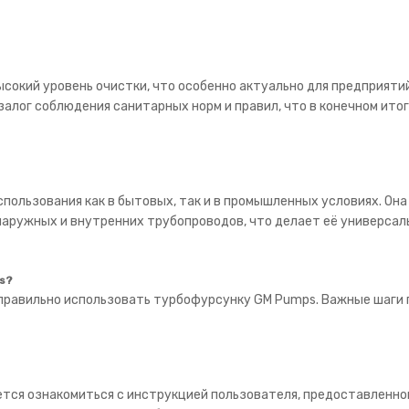
ысокий уровень очистки, что особенно актуально для предприят
залог соблюдения санитарных норм и правил, что в конечном ито
ользования как в бытовых, так и в промышленных условиях. Она
наружных и внутренних трубопроводов, что делает её универсал
s?
правильно использовать турбофурсунку GM Pumps. Важные шаги
тся ознакомиться с инструкцией пользователя, предоставленно