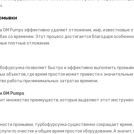
ч.
омывки
а GM Pumps эффективно удаляет отложения, жир, известковые от
убах со временем. Этот процесс достигается благодаря особенн
мые плотные отложения.
рбофурсунка позволяет быстро и эффективно выполнить промывк
ых объектов, где время простоя может привести к значительным
во работы при минимальных затратах времени.
и GM Pumps
ит множество преимуществ, которые выделяют этот инструмент 
вности промывки, турбофурсунка существенно сокращает время,
слуги по очистке и общее время простоя оборудования. А значит