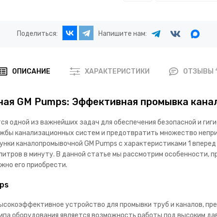
Поделиться:
Напишите нам:
ОПИСАНИЕ
ХАРАКТЕРИСТИКИ
ОТЗЫВЫ
ная GM Pumps: Эффективная промывка кана
ся одной из важнейших задач для обеспечения безопасной и гиг
ужбы канализационных систем и предотвратить множество непри
унки каналопромывочной GM Pumps с характеристиками 1 вперед 
литров в минуту. В данной статье мы рассмотрим особенности, 
ожно его приобрести.
ps
сокоэффективное устройство для промывки труб и каналов, пре
ипа оборудования является возможность работы под высоким дав