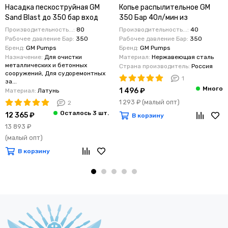
Насадка пескоструйная GM
Копье распылительное GM
Sand Blast до 350 бар вход
350 Бар 40л/мин из
1/4"г; 80л/мин;
нержавеющей стали
Производительность...:
80
Производительность...:
40
Рабочее давление Бар:
350
Рабочее давление Бар:
350
Бренд:
GM Pumps
Бренд:
GM Pumps
Назначение:
Для очистки
Материал:
Нержавеющая сталь
металлических и бетонных
Страна производитель:
Россия
сооружений, Для судоремонтных
1
за...
1 496 ₽
Материал:
Латунь
1 293 ₽
(малый опт)
2
12 365 ₽
В корзину
13 893 ₽
(малый опт)
В корзину