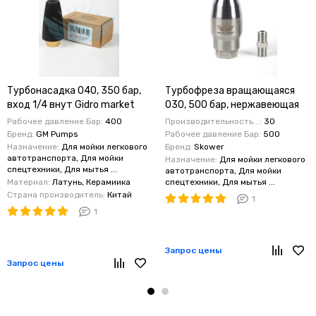
Турбонасадка 040, 350 бар,
Турбофреза вращающаяся
вход 1/4 внут Gidro market
030, 500 бар, нержавеющая
аналог R+M
сталь
Рабочее давление Бар:
400
Производительность...:
30
Бренд:
GM Pumps
Рабочее давление Бар:
500
Назначение:
Для мойки легкового
Бренд:
Skower
автотранспорта, Для мойки
Назначение:
Для мойки легкового
спецтехники, Для мытья ...
автотранспорта, Для мойки
Материал:
Латунь, Керамиика
спецтехники, Для мытья ...
Страна производитель:
Китай
1
1
Запрос цены
Запрос цены