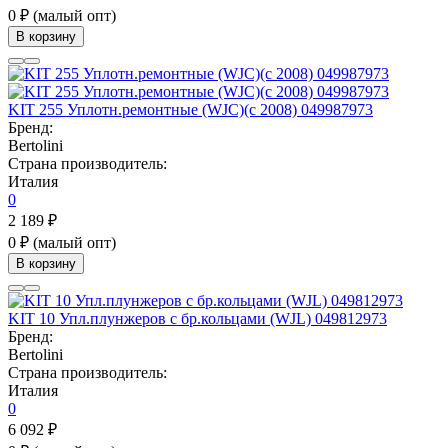
0 ₽
(малый опт)
В корзину
KIT 255 Уплотн.ремонтные (WJC)(с 2008) 049987973
Бренд:
Bertolini
Страна производитель:
Италия
0
2 189 ₽
0 ₽
(малый опт)
В корзину
KIT 10 Упл.плунжеров с бр.кольцами (WJL) 049812973
Бренд:
Bertolini
Страна производитель:
Италия
0
6 092 ₽