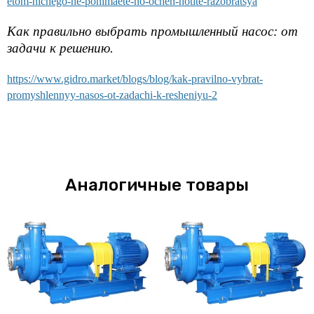
etom-nichego-ne-ponimaete-no-ochen-hotite-razobratsya
Как правильно выбрать промышленный насос: от
задачи к решению.
https://www.gidro.market/blogs/blog/kak-pravilno-vybrat-
promyshlennyy-nasos-ot-zadachi-k-resheniyu-2
Аналогичные товары