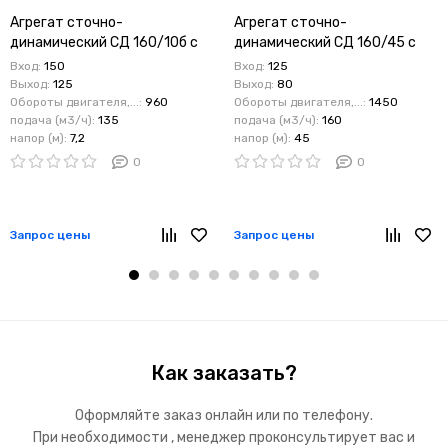
Агрегат сточно-
Агрегат сточно-
динамический СД 160/10б с
динамический СД 160/45 с
дв. 7,5 кВт
дв. 37 кВт
Вход:
150
Вход:
125
Выход:
125
Выход:
80
Обороты двигателя,...:
960
Обороты двигателя,...:
1450
подача (м3/ч):
135
подача (м3/ч):
160
напор (м):
7,2
напор (м):
45
0
0
Запрос цены
Запрос цены
Как заказать?
Оформляйте заказ онлайн или по телефону.
При необходимости , менеджер проконсультирует вас и