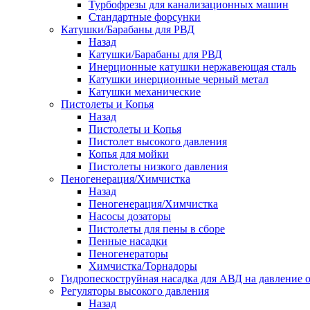
Турбофрезы для канализационных машин
Стандартные форсунки
Катушки/Барабаны для РВД
Назад
Катушки/Барабаны для РВД
Инерционные катушки нержавеющая сталь
Катушки инерционные черный метал
Катушки механические
Пистолеты и Копья
Назад
Пистолеты и Копья
Пистолет высокого давления
Копья для мойки
Пистолеты низкого давления
Пеногенерация/Химчистка
Назад
Пеногенерация/Химчистка
Насосы дозаторы
Пистолеты для пены в сборе
Пенные насадки
Пеногенераторы
Химчистка/Торнадоры
Гидропескоструйная насадка для АВД на давление о
Регуляторы высокого давления
Назад