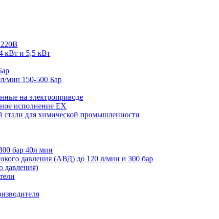
 220В
4 кВт и 5,5 кВт
Бар
л/мин 150-500 Бар
нные на электроприводе
ное исполнение EX
й стали для химической промышленности
800 бар 40л мин
кого давления (АВД) до 120 л/мин и 300 бар
 давления)
тели
оизводителя