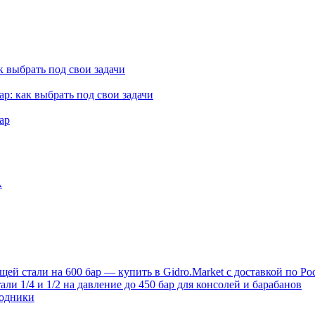
к выбрать под свои задачи
ар: как выбрать под свои задачи
ар
A
й стали на 600 бар — купить в Gidro.Market с доставкой по Ро
и 1/4 и 1/2 на давление до 450 бар для консолей и барабанов
ходники