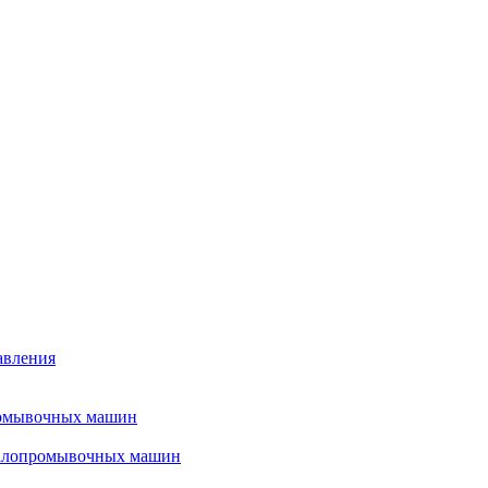
авления
ромывочных машин
налопромывочных машин