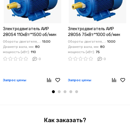
Электродвигатель АИР
Электродвигатель АИР
280S4 110кВт*1500 об/мин
280S6 75кВт*1000 об/мин
1081 лапы
1081 лапы
Обороты двигателя,...:
1500
Обороты двигателя,...:
1000
Диаметр вала, мм:
80
Диаметр вала, мм:
80
мощность (кВт):
110
мощность (кВт):
75
0
0
Запрос цены
Запрос цены
Как заказать?