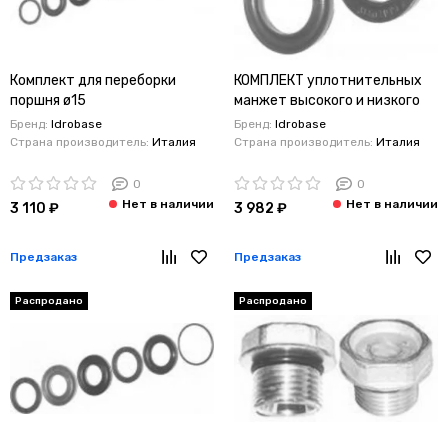
Комплект для переборки
КОМПЛЕКТ уплотнительных
поршня ø15
манжет высокого и низкого
Interpump/Generalpump
давления
Бренд:
Idrobase
Бренд:
Idrobase
серии 44
Interpump/Generalpump
Страна производитель:
Италия
Страна производитель:
Италия
серии 49-50
0
0
3 110 ₽
3 982 ₽
Предзаказ
Предзаказ
Распродано
Распродано