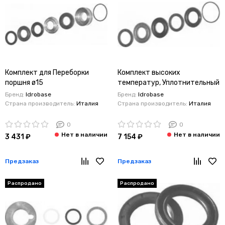
Комплект для Переборки
Комплект высоких
поршня ø15
температур, Уплотнительный
Interpump/Generalpump
манжет + кольца 20 мм. Тип
Бренд:
Idrobase
Бренд:
Idrobase
серии 63
Interpump/Generalpump
Страна производитель:
Италия
Страна производитель:
Италия
серии 47-48 ø20
0
0
3 431 ₽
7 154 ₽
Предзаказ
Предзаказ
Распродано
Распродано