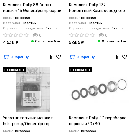
Комплект Dolly 88, Уплот.
Комплект Dolly 137,
манж. ø15 Generalpump серии
Ремонтный Комп. обводного
49-5
клапана ZX.1537 Generalpump
Бренд:
Idrobase
Бренд:
Idrobase
серии 44
Материал:
Пластик
Материал:
Пластик
Страна производитель:
Италия
Страна производитель:
Италия
0
0
4 538 ₽
5 685 ₽
В корзину
В корзину
Распродано
Распродано
Уплотнительные манжет
Комплект Dolly 27, переборка
Interpump/Generalpump
поршня ø20x30
серии 47-48 ø20
Interpump/Generalpump
Бренд:
Idrobase
Бренд:
Idrobase