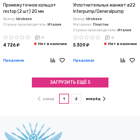
Промежуточное кольцо+
Уплотнительных манжет ø22
restop (2 шт) 20 мм
Interpump/Generalpump
Interpump/Generalpump
серии 47-48
Бренд:
Idrobase
Бренд:
Idrobase
серии 47-48
Страна производитель:
Италия
Материал:
Пластик
Страна производитель:
Италия
0
0
4 726 ₽
5 309 ₽
Предзаказ
Предзаказ
ЗАГРУЗИТЬ ЕЩЁ 5
назад
1
2
вперёд