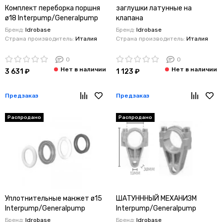
Комплект переборка поршня
заглушки латунные на
ø18 Interpump/Generalpump
клапана
серии 44
Interpump/Generalpump
Бренд:
Idrobase
Бренд:
Idrobase
серии 63
Страна производитель:
Италия
Страна производитель:
Италия
0
0
3 631 ₽
1 123 ₽
Предзаказ
Предзаказ
Распродано
Распродано
Уплотнительные манжет ø15
ШАТУНННЫЙ МЕХАНИЗМ
Interpump/Generalpump
Interpump/Generalpump
серии 63
серии 47-48 ø20
Бренд:
Idrobase
Бренд:
Idrobase