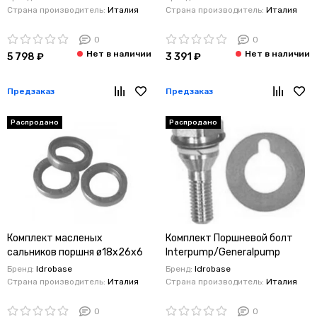
Страна производитель:
Италия
Страна производитель:
Италия
0
0
5 798 ₽
3 391 ₽
Предзаказ
Предзаказ
Распродано
Распродано
Комплект масленых
Комплект Поршневой болт
сальников поршня ø18x26x6
Interpump/Generalpump
Interpump/Generalpump
серии 47-48 ø20
Бренд:
Idrobase
Бренд:
Idrobase
серии 63
Страна производитель:
Италия
Страна производитель:
Италия
0
0