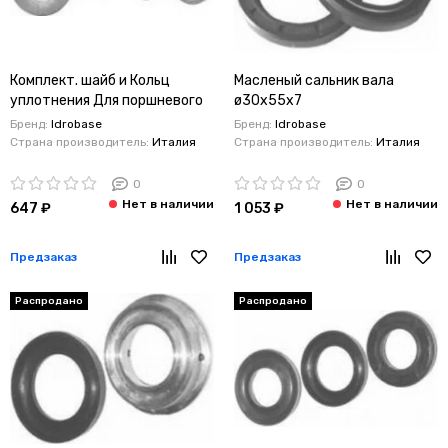
Комплект. шайб и Кольц
Масленый сальник вала
уплотнения Для поршневого
ø30x55x7
болта
Interpump/Generalpump
Бренд:
Idrobase
Бренд:
Idrobase
Interpump/Generalpump
серии 47-48
Страна производитель:
Италия
Страна производитель:
Италия
серии 47-48 ø20
0
0
647 ₽
1 053 ₽
Предзаказ
Предзаказ
Распродано
Распродано