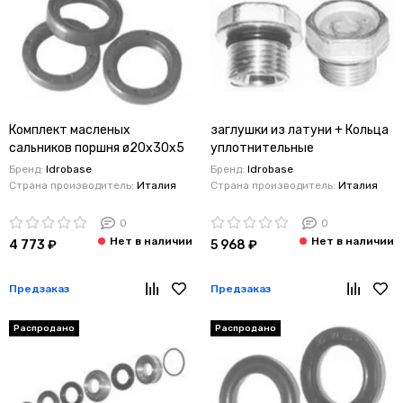
Комплект масленых
заглушки из латуни + Кольца
сальников поршня ø20x30x5
уплотнительные
Interpump/Generalpump
Interpump/Generalpump
Бренд:
Idrobase
Бренд:
Idrobase
серии 49-50
серии 49-50
Страна производитель:
Италия
Страна производитель:
Италия
0
0
4 773 ₽
5 968 ₽
Предзаказ
Предзаказ
Распродано
Распродано