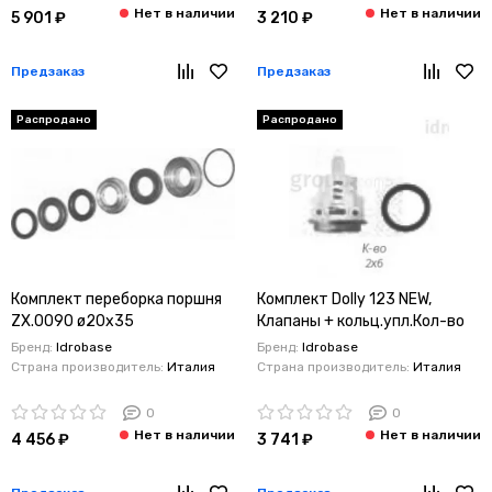
5 901 ₽
3 210 ₽
Предзаказ
Предзаказ
Распродано
Распродано
Комплект переборка поршня
Комплект Dolly 123 NEW,
ZX.0090 ø20x35
Клапаны + кольц.упл.Кол-во
Interpump/Generalpump
компл 2шт.x6 Тип
Бренд:
Idrobase
Бренд:
Idrobase
серии 47-48 ø20
Interpump/Generalpump
Страна производитель:
Италия
Страна производитель:
Италия
серии 44
0
0
4 456 ₽
3 741 ₽