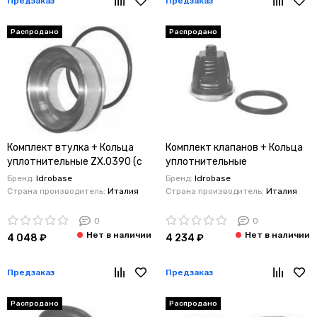
Предзаказ
Предзаказ
Распродано
Распродано
Комплект втулка + Кольца
Комплект клапанов + Кольца
уплотнительные ZX.0390 (с
уплотнительные
втулка коническая 20 мм.)
Interpump/Generalpump
Бренд:
Idrobase
Бренд:
Idrobase
Interpump/Generalpump
серии 47-48 ø20
Страна производитель:
Италия
Страна производитель:
Италия
серии 47
0
0
4 048 ₽
4 234 ₽
Предзаказ
Предзаказ
Распродано
Распродано