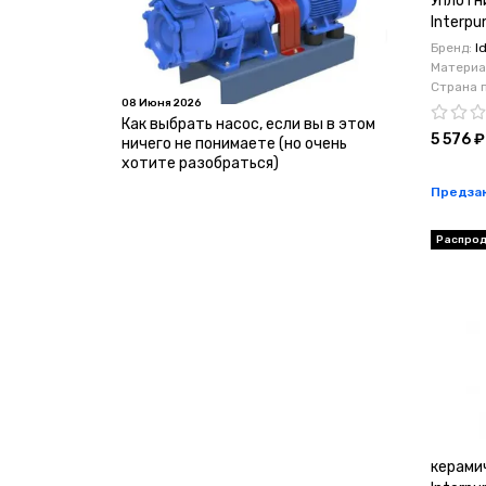
Уплотн
Interp
ø20
Бренд:
I
Материа
Страна 
08 Июня 2026
Как выбрать насос, если вы в этом
5 576 ₽
ничего не понимаете (но очень
хотите разобраться)
Предза
Распро
керами