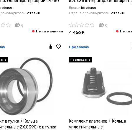
ump/Generalpump серии 49-50
ø20x35 Interpump/Generalpum
47-48 ø20
drobase
Бренд:
Idrobase
производитель:
Италия
Страна производитель:
Италия
0
0
4 456 ₽
каз
Предзаказ
дано
Распродано
кт втулка + Кольца
Комплект клапанов + Кольца
ительные ZX.0390 (с втулка
уплотнительные