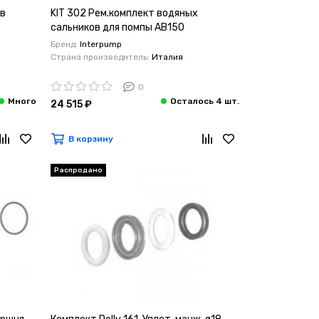
ов
KIT 302 Рем.комплект водяных
сальников для помпы AB150
Бренд:
Interpump
Страна производитель:
Италия
0
24 515 ₽
В корзину
Распродано