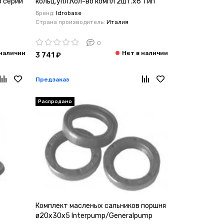
p серии
кольц.упл.Кол-во компл 2шт.x6 Тип
Interpump/Generalpump серии 44
Бренд:
Idrobase
Страна производитель:
Италия
0
3 741 ₽
Предзаказ
Распродано
Комплект масленых сальников поршня
ø20x30x5 Interpump/Generalpump