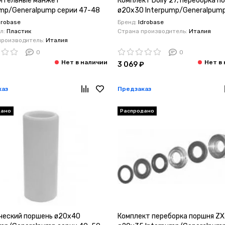
ительные манжет
Комплект Dolly 27, переборка п
ump/Generalpump серии 47-48
ø20x30 Interpump/Generalpum
49-50
drobase
Бренд:
Idrobase
л:
Пластик
Страна производитель:
Италия
производитель:
Италия
0
0
3 069 ₽
каз
Предзаказ
дано
Распродано
ческий поршень ø20x40
Комплект переборка поршня ZX