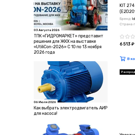
KIT 274
(E2D201
Бренд:
I
Страна 
03 Августа 2026
ТПК «ГИДРОМАРКЕТ» представит
решения для ЖКХ на выставке
6 513 ₽
«UtiliCon-2026» С 10 по 13 ноября
2026 года
В к
Распро
06 Июля 2026
Как выбрать электродвигатель АИР
для насоса!