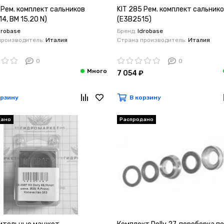
 Рем. комплект сальников
KIT 285 Рем. комплект сальник
4, BM 15.20 N)
(E3B2515)
drobase
Бренд:
Idrobase
производитель:
Италия
Страна производитель:
Италия
0
0
7 054 ₽
орзину
В корзину
дано
Распродано