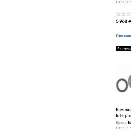
Страна 
5 968 
Предза
Распро
Компле
Interp
Бренд:
I
Страна 