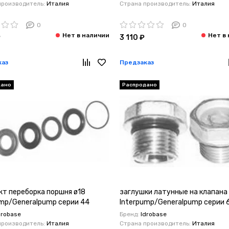
производитель:
Италия
Страна производитель:
Италия
0
0
₽
3 110 ₽
каз
Предзаказ
дано
Распродано
кт переборка поршня ø18
заглушки латунные на клапана
ump/Generalpump серии 44
Interpump/Generalpump серии 
drobase
Бренд:
Idrobase
производитель:
Италия
Страна производитель:
Италия