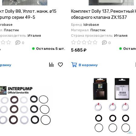
т Dolly 88, Уплот. манж. ø15
Комплект Dolly 137, Ремонтный 
lpump серии 49-5
обводного клапана ZX.1537
Generalpump серии 44
drobase
Бренд:
Idrobase
л:
Пластик
Материал:
Пластик
производитель:
Италия
Страна производитель:
Италия
0
0
₽
5 685 ₽
орзину
В корзину