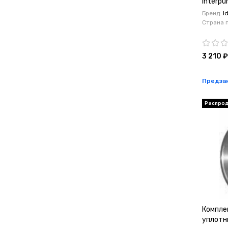
Interp
Бренд:
I
Страна 
3 210 ₽
Предза
Распро
Компле
уплотн