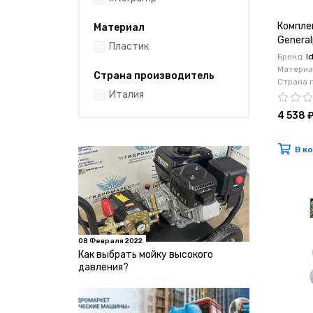
Комплек
Материал
Genera
Пластик
Бренд:
I
Материа
Страна производитель
Страна 
Италия
4 538 
В к
08 Февраля 2022
Как выбрать мойку высокого
давления?