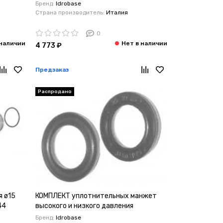
47-48
серии 49-50
Бренд:
Idrobase
Страна производитель:
Италия
0
4 773 ₽
Предзаказ
Распродано
я ø15
КОМПЛЕКТ уплотнительных манжет
44
высокого и низкого давления
Interpump/Generalpump серии 49-50
Бренд:
Idrobase