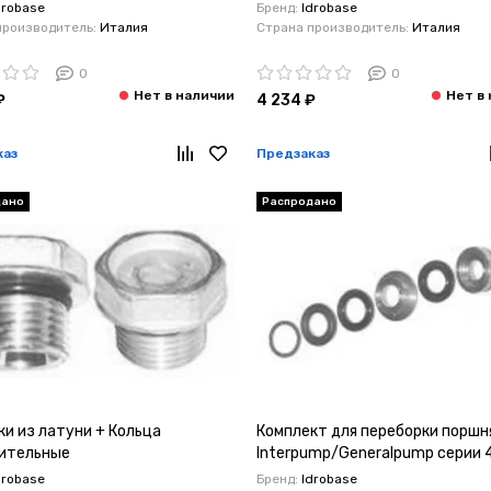
кая 20 мм.)
Interpump/Generalpump серии 
drobase
Бренд:
Idrobase
ump/Generalpump серии 47
ø20
производитель:
Италия
Страна производитель:
Италия
0
0
₽
4 234 ₽
каз
Предзаказ
дано
Распродано
ки из латуни + Кольца
Комплект для переборки поршн
ительные
Interpump/Generalpump серии 
ump/Generalpump серии 49-50
drobase
Бренд:
Idrobase