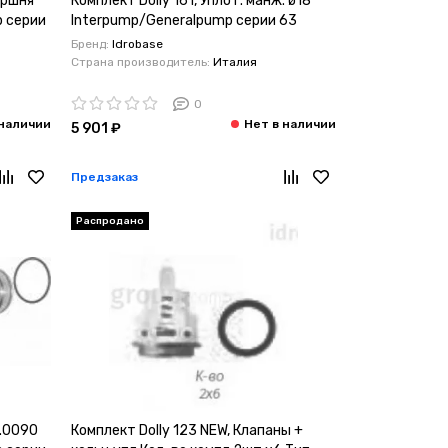
оршня
Комплект Dolly 161, Уплот. манж. ø18
p серии
Interpump/Generalpump серии 63
Бренд:
Idrobase
Страна производитель:
Италия
0
5 901 ₽
Предзаказ
Распродано
.0090
Комплект Dolly 123 NEW, Клапаны +