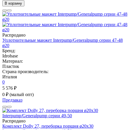
В корзину
Распродано
Уплотнительные манжет Interpump/Generalpump серии 47-48
ø20
Бренд:
Idrobase
Материал:
Пластик
Страна производитель:
Италия
0
5 576 ₽
0 ₽
(малый опт)
Предзаказ
Распродано
Комплект Dolly 27, переборка поршня ø20x30