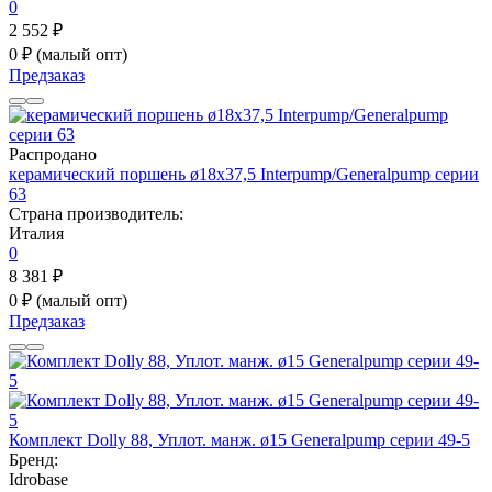
0
2 552 ₽
0 ₽
(малый опт)
Предзаказ
Распродано
керамический поршень ø18x37,5 Interpump/Generalpump серии
63
Страна производитель:
Италия
0
8 381 ₽
0 ₽
(малый опт)
Предзаказ
Комплект Dolly 88, Уплот. манж. ø15 Generalpump серии 49-5
Бренд:
Idrobase