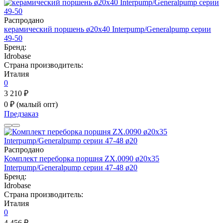
Распродано
керамический поршень ø20x40 Interpump/Generalpump серии
49-50
Бренд:
Idrobase
Страна производитель:
Италия
0
3 210 ₽
0 ₽
(малый опт)
Предзаказ
Распродано
Комплект переборка поршня ZX.0090 ø20x35
Interpump/Generalpump серии 47-48 ø20
Бренд:
Idrobase
Страна производитель:
Италия
0
4 456 ₽