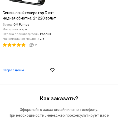
Бензиновый генератор 3 квт
медная обмотка. 2* 220 вольт
6,5 л.с. двигатель
Бренд:
GM Pumps
Материал:
медь
Страна производитель:
Россия
Максимальная мощно...:
2.8
2
Запрос цены
Как заказать?
Оформляйте заказ онлайн или по телефону.
При необходимости , менеджер проконсультирует вас и