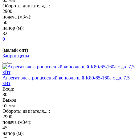
65 мм
Обороты двигателя,...:
2900
подача (м3/ч):
50
напор (м):
32
0
(малый опт)
Запрос цены
Агрегат электронасосный консольный К80-65-160а с дв. 7,5
кВт
Вход:
80
Выход:
65 мм
Обороты двигателя,...:
2900
подача (м3/ч):
45
напор (м):