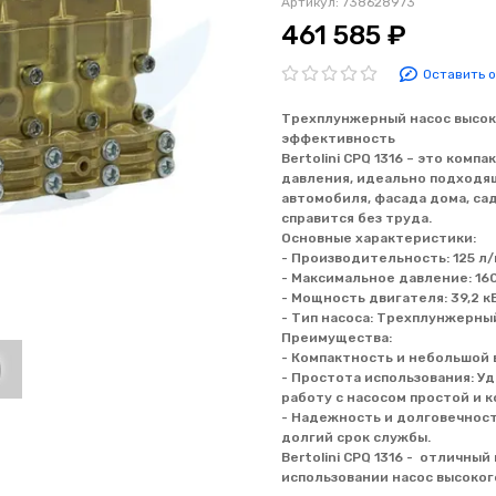
Артикул:
738628973
461 585 ₽
Оставить 
Трехплунжерный насос высоког
эффективность
Bertolini CPQ 1316 – это ком
давления, идеально подходя
автомобиля, фасада дома, сад
справится без труда.
Основные характеристики:
- Производительность: 125 л
- Максимальное давление: 16
- Мощность двигателя: 39,2 к
- Тип насоса: Трехплунжерны
Преимущества:
- Компактность и небольшой 
- Простота использования: У
работу с насосом простой и 
- Надежность и долговечност
долгий срок службы.
Bertolini CPQ 1316 - отличны
использовании насос высоког