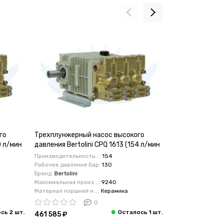
го
Трехплунжерный насос высокого
Трехплунжер
0 л/мин
давления Bertolini CPQ 1613 (154 л/мин
давления Berto
130 бар) 39.5 кВт
мин 130 бар) 
Производительность...:
154
Производительн
Рабочее давление Бар:
130
Рабочее давлен
Бренд:
Bertolini
Бренд:
Bertolini
Максимальная произ...:
9240
Максимальная п
Материал поршней н...:
Керамика
Материал поршне
0
461 585 ₽
501 209 ₽