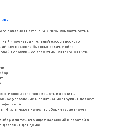
отзыв
о давления Bertolini WBL 1016: компактность и
пактный и производительный насос высокого
щий для решения бытовых задач. Мойка
овой дорожки – со всем этим Bertolini CPQ 1316
/мин
0 бар
Вт
й
вес: Насос легко перемещать и хранить.
добное управление и понятная инструкция делают
комфортной.
ь: Итальянское качество сборки гарантирует
й выбор для тех, кто ищет надежный и простой в
о давления для дома!