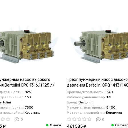
унжерный насос высокого
Трехплунжерный насос высоко
я Bertolini CPQ 1316.1 (125 л/
давления Bertolini CPQ 1413 (14
 бар) кВт 39,5
130 бар) кВт 35,8
ительность...:
125
Производительность...:
140
 давление Бар:
160
Рабочее давление Бар:
130
ertolini
Бренд:
Bertolini
ьная произ...:
7500
Максимальная произ...:
8400
 поршней н...:
Керамика
Материал поршней н...:
Керамика
0
0
3 ₽
461 585 ₽