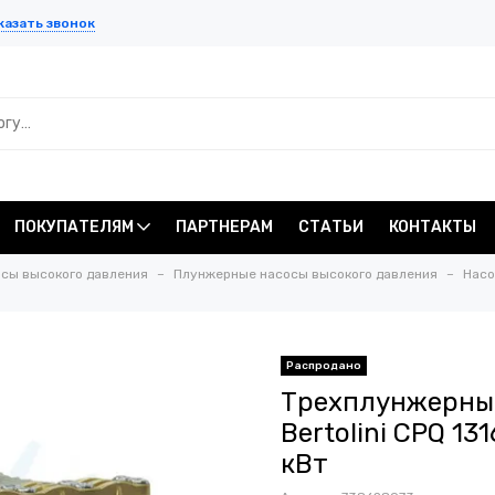
казать звонок
ПОКУПАТЕЛЯМ
ПАРТНЕРАМ
СТАТЬИ
КОНТАКТЫ
сы высокого давления
Плунжерные насосы высокого давления
Насо
Распродано
Трехплунжерный
Bertolini CPQ 131
кВт