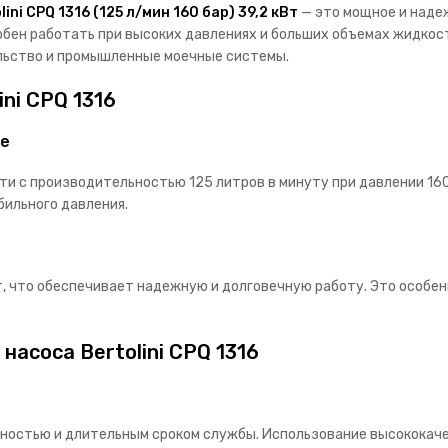
lini CPQ 1316 (125 л/мин 160 бар) 39,2 кВт
— это мощное и наде
бен работать при высоких давлениях и больших объемах жидкост
ельство и промышленные моечные системы.
ni CPQ 1316
ие
и с производительностью 125 литров в минуту при давлении 160
ильного давления.
, что обеспечивает надежную и долговечную работу. Это особен
асоса Bertolini CPQ 1316
ностью и длительным сроком службы. Использование высококач