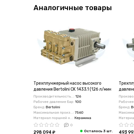
Аналогичные товары
Трехплунжерный насос высокого
Трехпл
давления Bertolini CK 1433.1 (126 л/мин
давлени
100бар) 22 кВт
мин 160
Производительность...:
126
Производ
Рабочее давление Бар:
100
Рабочее
Бренд:
Bertolini
Бренд:
B
Максимальная произ...:
7560
Максимал
Материал поршней н...:
Керамика
Материал
0
298 094 ₽
493 99