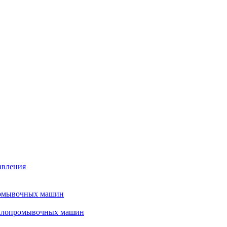
авления
ромывочных машин
налопромывочных машин