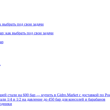
к выбрать под свои задачи
ар: как выбрать под свои задачи
ар
A
й стали на 600 бар — купить в Gidro.Market с доставкой по Ро
и 1/4 и 1/2 на давление до 450 бар для консолей и барабанов
ходники