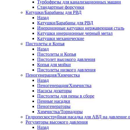
Турбофрезы для канализационных машин
Стандартные форсунки
Катушки/Барабаны для РВД
Назад
Катушки/Барабаны для РВД
Инерционные катушки нержавеющая сталь
Катушки инерционные черный метал
Катушки механические
Пистолеты и Копья
Назад
Пистолеты и Копья
Пистолет высокого давления
Копья для мойки
Пистолеты низкого давления
Пеногенерация/Химчистка
Назад
Пеногенерация/Химчистка
Насосы дозаторы
Пистолеты для пены в сборе
Пенные насадки
Пеногенераторы
Химчистка/Торнадоры
Гидропескоструйная насадка для АВД на давление о
Регуляторы высокого давления
Назад