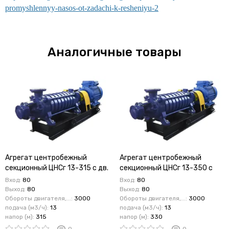
promyshlennyy-nasos-ot-zadachi-k-resheniyu-2
Аналогичные товары
Агрегат центробежный
Агрегат центробежный
секционный ЦНСг 13-315 с дв.
секционный ЦНСг 13-350 с
30 кВт
дв. 30 кВт
Вход:
80
Вход:
80
Выход:
80
Выход:
80
Обороты двигателя,...:
3000
Обороты двигателя,...:
3000
подача (м3/ч):
13
подача (м3/ч):
13
напор (м):
315
напор (м):
330
0
0