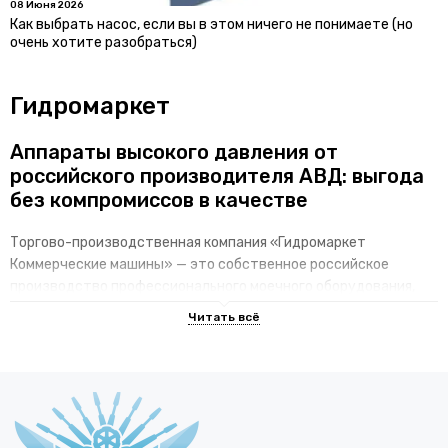
08 Июня 2026
Как выбрать насос, если вы в этом ничего не понимаете (но
очень хотите разобраться)
Гидромаркет
Аппараты высокого давления от
российского производителя АВД: выгода
без компромиссов в качестве
Торгово-производственная компания «Гидромаркет
Коммерческие машины» — это собственное российское
производство профессионального моечного оборудования,
которое по своей надежности и эффективности не уступает
ведущим европейским брендам, а по цене предлагает нашим
клиентам неоспоримые преимущества.
Мы производим и поставляем
аппараты высокого, среднего
и низкого давления
для любых задач. Наше оборудование
спроектировано на основе лучших мировых решений и
производится в России. Так мы достигаем оптимального