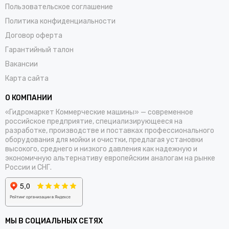
Универсальные решения для всех отраслей
Пользовательское соглашение
экономики
Политика конфиденциальности
Договор оферта
Наше оборудование — это рабочий инструмент для ключевых
секторов российского бизнеса и госсектора:
Гарантийный талон
Вакансии
Коммунальное хозяйство и каналопромывка
Карта сайта
Автомоечный бизнес
(от легковых до грузовых мойк)
О КОМПАНИИ
«Гидромаркет Коммерческие машины» — современное
Пищевая промышленность и сельское
российское предприятие, специализирующееся на
хозяйство
(птицеводство, животноводство)
разработке, производстве и поставках профессионального
оборудования для мойки и очистки, предлагая установки
Промышленность и строительство
высокого, среднего и низкого давления как надежную и
экономичную альтернативу европейским аналогам на рынке
России и СНГ.
Транспорт и логистика
(автомобильная
промышленность, ремонтные доки)
Судостроение и ремонт
МЫ В СОЦИАЛЬНЫХ СЕТЯХ
Мы предлагаем технику на
любом типе