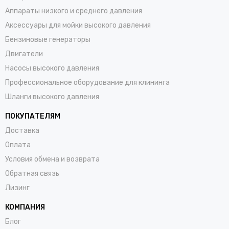
работу.
Аппараты низкого и среднего давления
Аксессуары для мойки высокого давления
Локализация сборки.
Собирая оборудование в России,
мы:
Бензиновые генераторы
Двигатели
Снижаем конечную стоимость
для заказчика, убирая
Насосы высокого давления
импортные наценки и логистические издержки.
Профессиональное оборудование для клининга
Повышаем гибкость
, комплектуя установки именно
Шланги высокого давления
под потребности клиента.
ПОКУПАТЕЛЯМ
Гарантируем быструю доступность запасных
Доставка
частей
и оперативный сервис.
Оплата
Доказанная надежность в суровых условиях.
Наши
Условия обмена и возврата
аппараты работают там, где нужно настоящее
Обратная связь
качество.
Они служат дольше многих именитых
Лизинг
брендов (включая Kärcher)
, справляясь с интенсивными
нагрузками на промышленных предприятиях по всей
КОМПАНИЯ
стране.
Блог