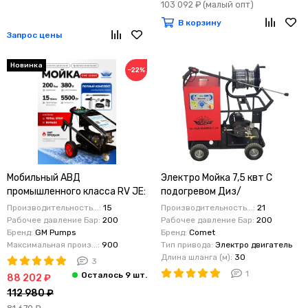
103 092 ₽
(малый опт)
В корзину
Запрос цены
Новинка
−22%
Мобильный АВД
Электро Мойка 7,5 квт С
промышленного класса RV JE:
подогревом Диз/
5,5 кВт, 200 бар, 900 л/час
электрический 21 литр 200
Производительность...:
15
Производительность...:
21
(15 л/мин)
бар версия HG
Рабочее давление Бар:
200
Рабочее давление Бар:
200
Бренд:
GM Pumps
Бренд:
Comet
Максимальная произ...:
900
Тип привода:
Электро двигатель
Длина шланга (м):
30
3
1
88 202 ₽
112 980 ₽