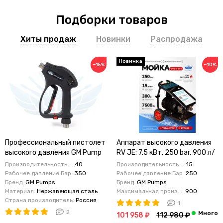
Подборки товаров
Хиты продаж
Новинки
Распродажа
Новинка
−15%
−10%
Профессиональный пистолет
Аппарат высокого давления
высокого давления GM Pump
RV JE: 7.5 кВт, 250 bar, 900 л/
350 бар 40 л/мин поворотное
ч (15 л/мин). Версия на
Производительность...:
40
Производительность...:
15
соединение
мобильной раме
Рабочее давление Бар:
350
Рабочее давление Бар:
250
Бренд:
GM Pumps
Бренд:
GM Pumps
Материал:
Нержавеющая сталь
Максимальная произ...:
900
Страна производитель:
Россия
1
2
101 958 ₽
112 980 ₽