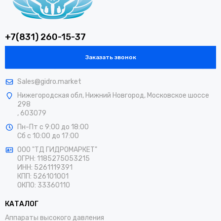
баланса между ценой, качеством и доступностью сервиса.
Наша философия: мировые компоненты, российская
+7(831) 260-15-37
сборка, ваша выгода
Наше ключевое конкурентное преимущество строится на
Заказать звонок
трех принципах:
Sales@gidro.market
Прямые контракты с мировыми лидерами.
Мы работаем
Нижегородская обл, Нижний Новгород, Московское шоссе
напрямую с фабриками, которые задают стандарты
298
надежности в насосостроении:
, 603079
Пн-Пт
с 9:00 до 18:00
Итальянские бренды:
Annovi Reverberi, Bertolini,
Сб
с 10:00 до 17:00
Comet, Mazzoni, Udor, Interpump, Nikolini.
ООО "ТД ГИДРОМАРКЕТ"
ОГРН: 1185275053215
Европейские и американские производители:
Hawk
ИНН: 5261119391
(Испания), Rindevand (Дания), General Pump (США).
КПП: 526101001
ОКПО: 33360110
Приводы и двигатели:
Loncin, Lifan, Awaya и другие.
КАТАЛОГ
Это сердце наших установок — проверенное,
ремонтопригодное и рассчитанное на многосменную
Аппараты высокого давления