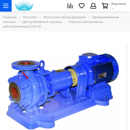
Корзина
…
Главная
Каталог
Насосное оборудование
Промышленные
насосы
Центробежные насосы
Насосы консольные
центробежные (тип К)