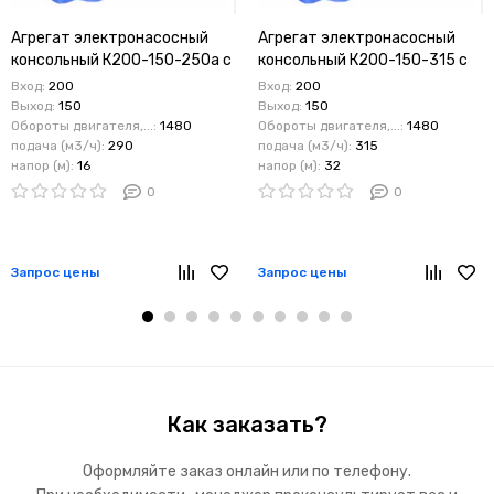
Агрегат электронасосный
Агрегат электронасосный
консольный К200-150-250а с
консольный К200-150-315 с
дв. 22 кВт
дв. 37 кВт
Вход:
200
Вход:
200
Выход:
150
Выход:
150
Обороты двигателя,...:
1480
Обороты двигателя,...:
1480
подача (м3/ч):
290
подача (м3/ч):
315
напор (м):
16
напор (м):
32
0
0
Запрос цены
Запрос цены
Как заказать?
Оформляйте заказ онлайн или по телефону.